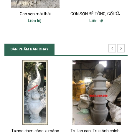
Con sơn mái thái
CON SƠN BÊ TÔNG, GỐI DẦM. CONSOL, CON BỌ
Liên hệ
Liên hệ
SẢN PHẨM BÁN CHẠY
Tượng chim công xi măng
Trụ lan can, Trụ sảnh chính, Trụ cột ban công, Trụ bậc tam cấp