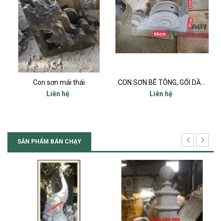
 thái
CON SƠN BÊ TÔNG, GỐI DẦM. CONSOL, CON BỌ
Liên hệ
Liên hệ
SẢN PHẨM BÁN CHẠY