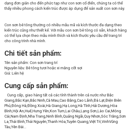
dạng đơn giản cho đến phức tạp như con sơn cổ điển, chúng ta có thể
thấy nhiều phong cách kiến trúc được áp dụng để sản xuất con sơn này.
Con sơn bê tông thường có nhiều mẫu mã và kích thước đa dạng theo
kiến trúc cũng như thiết kế. Với mẫu con sơn bê tông có sẵn, khách hàng
có thể lựa chọn theo mẫu mình thích và kích thước yêu cầu để trang trí
cho công trình nhà mình.
Chi tiết sản phẩm:
Tên sản phẩm: Con sơn trang trí
Nguyên liệu: Bê tông tươi hoặc xi măng cốt sợi
Giá: Liên hệ
Cung cấp sản phẩm:
Cung cấp, giao hàng tất cả các tỉnh thành trên cả nước như
Bắc
Giang
,
Bắc Kạn
,
Bắc Ninh
,
Cà Mau
,
Cao Bằng
,
Cao Lãnh
,
Đà Lạt
,
Điện Biên
Phủ
,
Đông Hà
,
Đồng Xoài
,
Hà Giang
,
Hạ Long
,
Hà Tĩnh
,
Hải Dương
,
Hòa
Bình
,
Hội An
,
Huế
,
Hưng Yên
,
Kon Tum
,
Lai Châu
,
Lạng Sơn
,
Lào Cai
,
Móng
Cái
,
Nam Định
,
Nha Trang
,
Ninh Bình
,
Quảng Ngãi
,
Quy Nhơn
,
Sóc Trăng
,
Sơn
La
,
Thái Bình
,
Thái Nguyên
,
Thanh Hóa
,
Tuyên Quang
,
Việt Trì
,
Vinh
Vũng
Tàu
,
Yên Bái
...