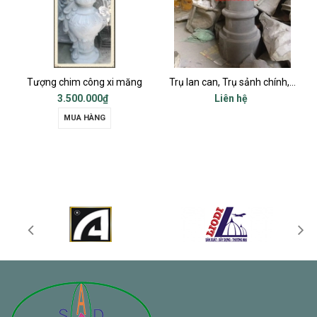
ông xi măng
Trụ lan can, Trụ sảnh chính, Trụ cột ban công, Trụ bậc tam cấp
000₫
Liên hệ
Liên hệ
ÀNG