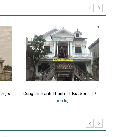
Công trình anh Thành TT Bút Sơn - TP THANH HÓA
Công trình ông bà Sỹ Hà tại Quảng Thạch - Quảng Xương - TP THANH HÓA
Liên hệ