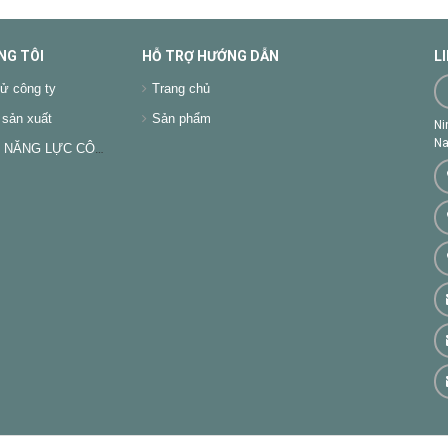
NG TÔI
HỖ TRỢ HƯỚNG DẪN
L
ử công ty
Trang chủ
sản xuất
Sản phẩm
Ni
Na
NĂNG LỰC CÔNG TY