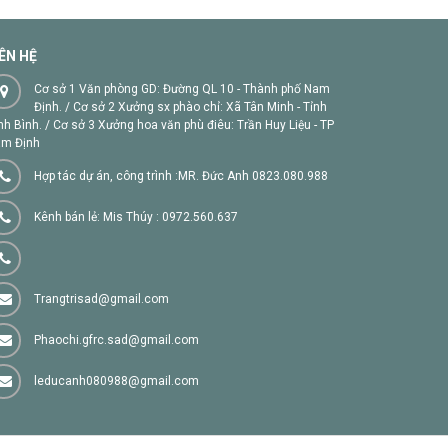
IÊN HỆ
Cơ sở 1 Văn phòng GD: Đường QL 10 - Thành phố Nam
Định. / Cơ sở 2 Xưởng sx phào chỉ: Xã Tân Minh - Tỉnh
nh Bình. / Cơ sở 3 Xưởng hoa văn phù điêu: Trần Huy Liệu - TP
m Định
Hợp tác dự án, công trình :MR. Đức Anh 0823.080.988
Kênh bán lẻ: Mis Thúy : 0972.560.637
Trangtrisad@gmail.com
Phaochi.gfrc.sad@gmail.com
leducanh080988@gmail.com