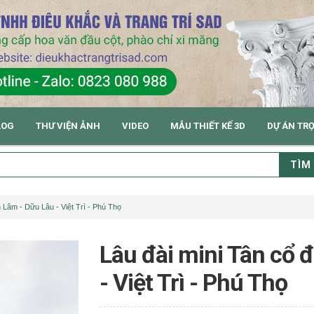
LOG
THƯ VIỆN ẢNH
VIDEO
MẪU THIẾT KẾ 3D
DỰ ÁN TR
TÌM
h Lâm - Dữu Lâu - Việt Trì - Phú Thọ
Lâu đài mini Tân cổ 
- Việt Trì - Phú Thọ