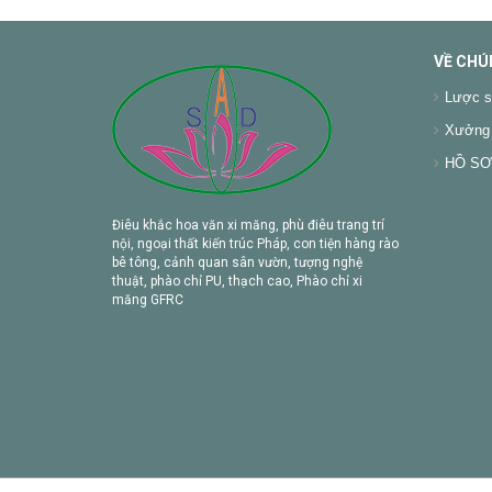
VỀ CHÚ
Lược s
Xưởng 
HỒ SƠ 
Điêu khắc hoa văn xi măng, phù điêu trang trí
nội, ngoại thất kiến trúc Pháp, con tiện hàng rào
bê tông, cảnh quan sân vườn, tượng nghệ
thuật, phào chỉ PU, thạch cao, Phào chỉ xi
măng GFRC