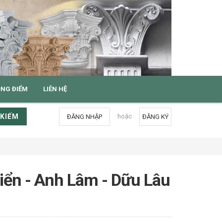
ỌNG ĐIỂM
LIÊN HỆ
 KIẾM
hoặc
ĐĂNG NHẬP
ĐĂNG KÝ
điển - Anh Lâm - Dữu Lâu