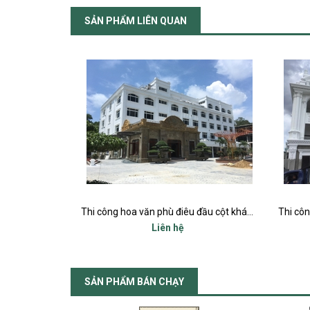
SẢN PHẨM LIÊN QUAN
Thi công hoa văn phù điêu đầu cột khách sạn nhà hàng tại Sầm Sơn - Thanh Hóa
Thi công hoa văn phù điêu dinh thự anh Hùng Bố Vệ - TP Thanh Hóa
823.080.988₫
MUA HÀNG
SẢN PHẨM BÁN CHẠY