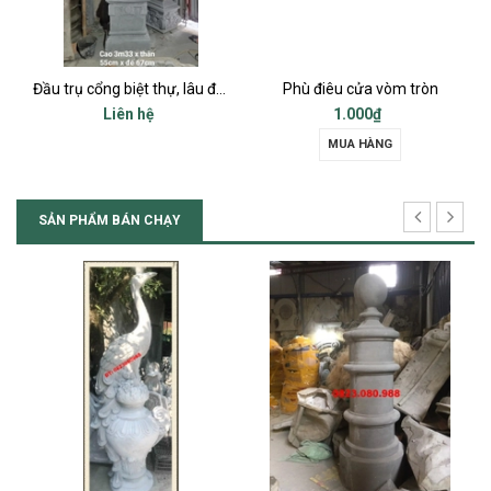
Đầu trụ cổng biệt thự, lâu đài tân cổ điển
Phù điêu cửa vòm tròn
Trụ lan can, Trụ sảnh chính, Trụ cột ba
1.000₫
Liên hệ
MUA HÀNG
SẢN PHẨM BÁN CHẠY