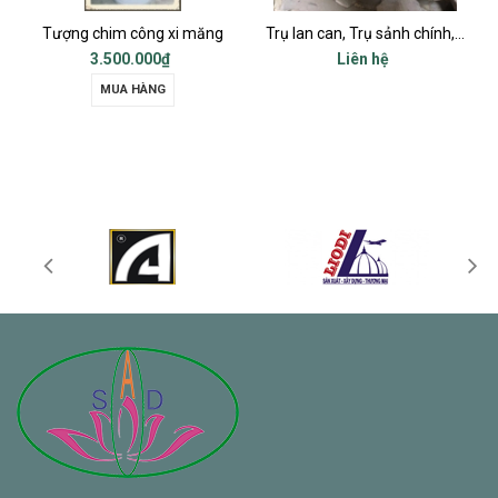
 măng
Trụ lan can, Trụ sảnh chính, Trụ cột ban công, Trụ bậc tam cấp
Ch
Liên hệ
Liên hệ