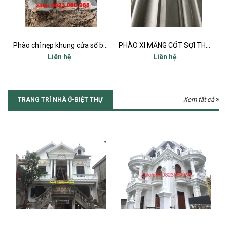
 SẴN
Phào chỉ nẹp khung cửa sổ bằng xi măng đúc sẵn
PHÀO XI MĂNG CỐT SỢI THỦY TINH KHỔ LỚN GIÁ SIÊU RẺ
Liên hệ
Liên hệ
Xem tất cả
TRANG TRÍ NHÀ Ở-BIỆT THỰ