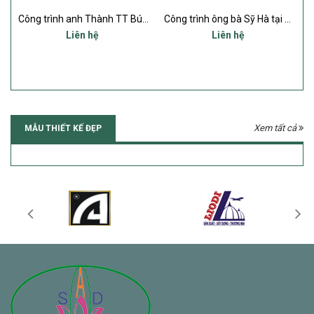
Hoa Nga Tân - Nga Sơn - Thanh Hóa
Công trình anh Thành TT Bút Sơn - TP THANH HÓA
Công trình ông bà Sỹ Hà tại Quảng Thạch - Quảng Xương - TP THANH HÓA
Liên hệ
Liên hệ
Xem tất cả
MẪU THIẾT KẾ ĐẸP