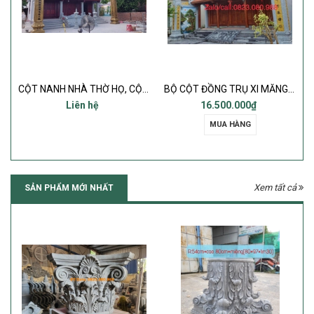
NH HÓA
CỘT NANH NHÀ THỜ HỌ, CỘT ĐỒNG TRỤ BÊ TÔNG, CỘT ĐÈN NHÀ THỜ
BỘ CỘT ĐỒNG TRỤ XI MĂNG ( Cột đèn, cột nanh hoành mã, cột lửa chấn phong thủy đình chùa từ đường ) - Cột 45, 55cm
Liên hệ
16.500.000₫
MUA HÀNG
Xem tất cả
SẢN PHẨM MỚI NHẤT