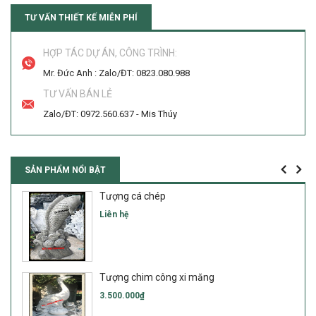
TƯ VẤN THIẾT KẾ MIỄN PHÍ
HỢP TÁC DỰ ÁN, CÔNG TRÌNH:
Mr. Đức Anh :
Zalo/ĐT: 0823.080.988
TƯ VẤN BÁN LẺ
Zalo/ĐT: 0972.560.637 - Mis Thúy
SẢN PHẨM NỔI BẬT
Tượng cá chép
Liên hệ
Tượng chim công xi măng
3.500.000₫