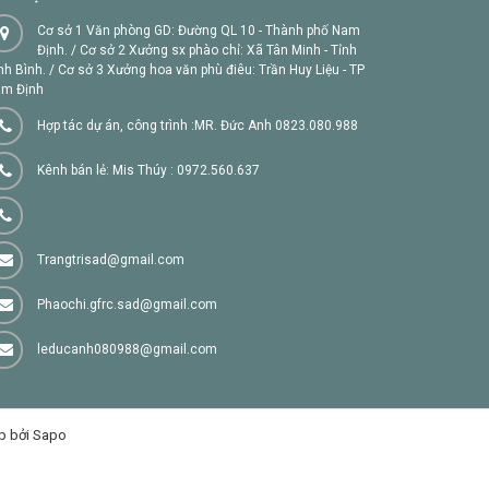
Cơ sở 1 Văn phòng GD: Đường QL 10 - Thành phố Nam
Định. / Cơ sở 2 Xưởng sx phào chỉ: Xã Tân Minh - Tỉnh
nh Bình. / Cơ sở 3 Xưởng hoa văn phù điêu: Trần Huy Liệu - TP
m Định
Hợp tác dự án, công trình :MR. Đức Anh 0823.080.988
Kênh bán lẻ: Mis Thúy : 0972.560.637
Trangtrisad@gmail.com
Phaochi.gfrc.sad@gmail.com
leducanh080988@gmail.com
p bởi Sapo