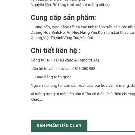
Nguyên liệu: Bê tông tươi hoặc xi măng cốt sợi
Cung cấp sản phẩm:
Cung cấp, giao hàng tất cả các tỉnh thành trên cả nước nh
Dương
,
Hòa Bình
,
Hội An
,
Huế
,
Hưng Yên
,
Kon Tum
,
Lai Châu
,
Lạ
Quang
,
Việt Trì
,
Vinh
Vũng Tàu
,
Yên Bái
...
Chi tiết liên hệ :
Công ty TNHH Điêu khắc & Trang trí SAD
Liên hệ tư vấn zalo/call: 0823.080.988
Giao hàng toàn quốc
Ngoài ra chúng tôi còn sản xuất các loại hoa văn xi măng, đ
Xi măng trang trí mặt tiền nhà ở Tân cổ điển. Phù điêu chươ
khác....
SẢN PHẨM LIÊN QUAN