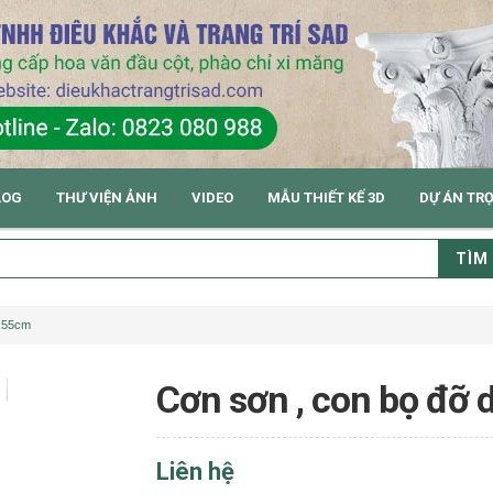
LOG
THƯ VIỆN ẢNH
VIDEO
MẪU THIẾT KẾ 3D
DỰ ÁN TR
TÌM
x55cm
Cơn sơn , con bọ đ
Liên hệ