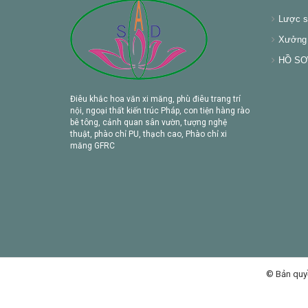
Lược s
Xưởng 
HỒ SƠ 
Điêu khắc hoa văn xi măng, phù điêu trang trí
nội, ngoại thất kiến trúc Pháp, con tiện hàng rào
bê tông, cảnh quan sân vườn, tượng nghệ
thuật, phào chỉ PU, thạch cao, Phào chỉ xi
măng GFRC
© Bản quy