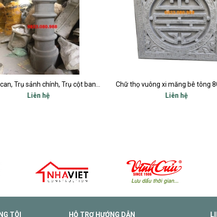
Chữ thọ vuông xi măng bê tông 80x80cm
Liên hệ
Liên hệ
NG TÔI
HỖ TRỢ HƯỚNG DẪN
L