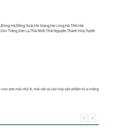
,
Đông Hà
,
Đồng Xoài
,
Hà Giang
,
Hạ Long
,
Hà Tĩnh
,
Hải
,
Sóc Trăng
,
Sơn La
,
Thái Bình
,
Thái Nguyên
,
Thanh Hóa
,
Tuyên
c con sơn mái chữ A, mái vát và các loại sản phẩm từ xi măng