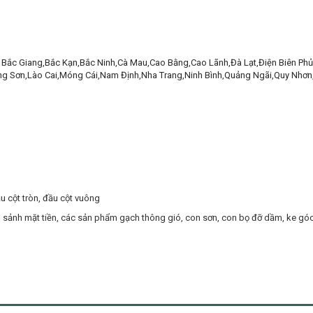
ư
Bắc Giang
,
Bắc Kạn
,
Bắc Ninh
,
Cà Mau
,
Cao Bằng
,
Cao Lãnh
,
Đà Lạt
,
Điện Biên Phủ
ng Sơn
,
Lào Cai
,
Móng Cái
,
Nam Định
,
Nha Trang
,
Ninh Bình
,
Quảng Ngãi
,
Quy Nhơn
ầu cột tròn, đầu cột vuông
ng sảnh mặt tiền, các sản phẩm gạch thông gió, con sơn, con bọ đỡ dầm, ke gó