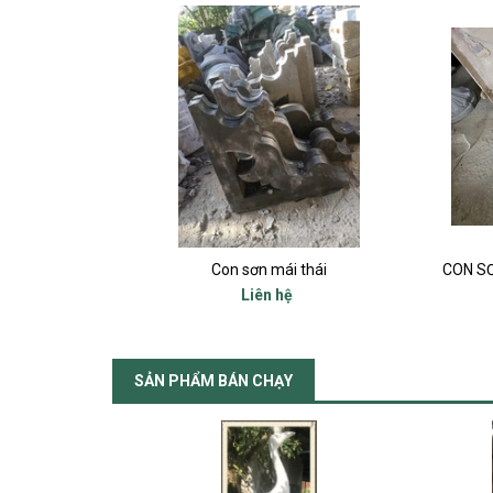
hái
CON SƠN BÊ TÔNG, GỐI DẦM. CONSOL, CON BỌ
Liên hệ
SẢN PHẨM BÁN CHẠY