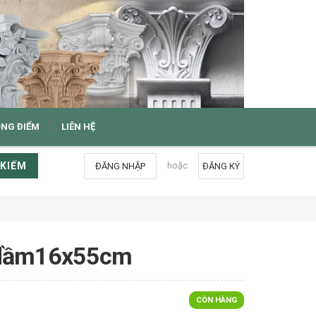
ỌNG ĐIỂM
LIÊN HỆ
 KIẾM
hoặc
ĐĂNG NHẬP
ĐĂNG KÝ
ỡ dầm16x55cm
CÒN HÀNG