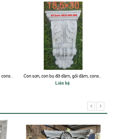
Con sơn, con bọ đỡ dầm, gối dầm, consol tại thanh hoá
Con sơn, con bọ đỡ dầm, gối dầm 45cm, consol tại thanh hoá
Liên hệ