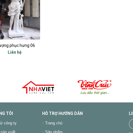
ượng phục hưng 06
Liên hệ
NG TÔI
HỖ TRỢ HƯỚNG DẪN
L
ử công ty
Trang chủ
sản xuất
Sản phẩm