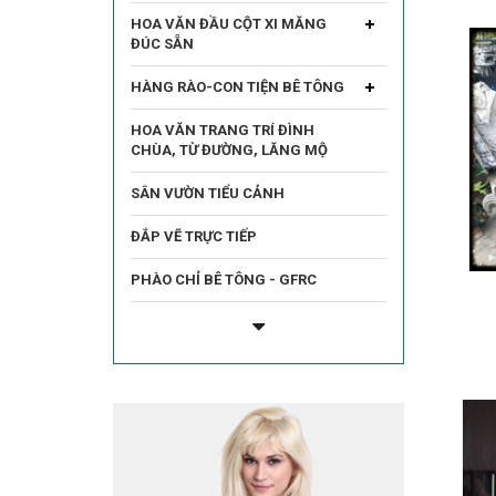
HOA VĂN ĐẦU CỘT XI MĂNG
ĐÚC SẴN
HÀNG RÀO-CON TIỆN BÊ TÔNG
HOA VĂN TRANG TRÍ ĐÌNH
CHÙA, TỪ ĐƯỜNG, LĂNG MỘ
SÂN VƯỜN TIỂU CẢNH
ĐẮP VẼ TRỰC TIẾP
PHÀO CHỈ BÊ TÔNG - GFRC