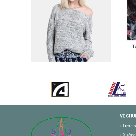
T
VỀ CHÚ
Lược s
Xưởng 