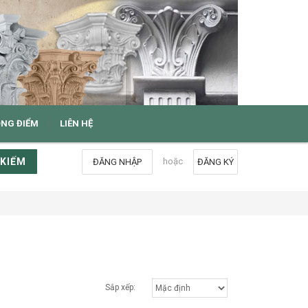
ỌNG ĐIỂM
LIÊN HỆ
 KIẾM
hoặc
ĐĂNG NHẬP
ĐĂNG KÝ
Sắp xếp: