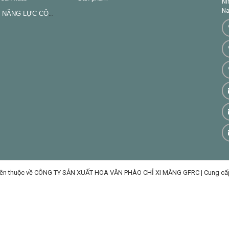
Ni
Na
NĂNG LỰC CÔNG TY
ền thuộc về CÔNG TY SẢN XUẤT HOA VĂN PHÀO CHỈ XI MĂNG GFRC
|
Cung cấ