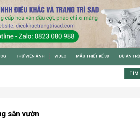
LOG
THƯ VIỆN ẢNH
VIDEO
MẪU THIẾT KẾ 3D
DỰ ÁN TR
TÌM
g sân vườn