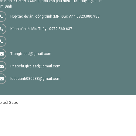
nh Bình. / Cơ sở 3 Xưởng hoa văn phù điêu: Trần Huy Liệu - TP
m Định
Hợp tác dự án, công trình :MR. Đức Anh 0823.080.988
Kênh bán lẻ: Mis Thúy : 0972.560.637
Trangtrisad@gmail.com
Phaochi.gfrc.sad@gmail.com
leducanh080988@gmail.com
p bởi Sapo