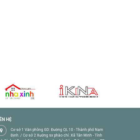
IÊN HỆ
Cơ sở 1 Văn phòng GD: Đường QL 10 - Thành phố Nam
Định. / Cơ sở 2 Xưởng sx phào chỉ: Xã Tân Minh - Tỉnh