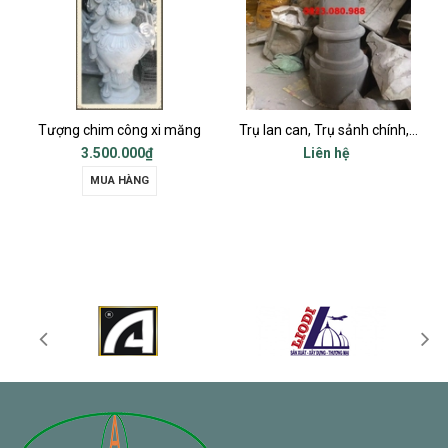
g
Trụ lan can, Trụ sảnh chính, Trụ cột ban công, Trụ bậc tam cấp
Chữ thọ vuông xi măng bê tông 80x80cm
Liên hệ
Liên hệ