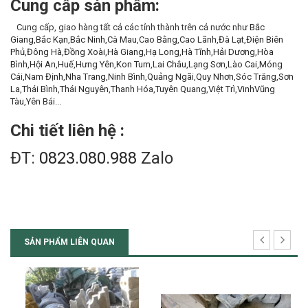
Cung cấp sản phẩm:
Cung cấp, giao hàng tất cả các tỉnh thành trên cả nước như
Bắc
Giang
,
Bắc Kạn
,
Bắc Ninh
,
Cà Mau
,
Cao Bằng
,
Cao Lãnh
,
Đà Lạt
,
Điện Biên
Phủ
,
Đông Hà
,
Đồng Xoài
,
Hà Giang
,
Hạ Long
,
Hà Tĩnh
,
Hải Dương
,
Hòa
Bình
,
Hội An
,
Huế
,
Hưng Yên
,
Kon Tum
,
Lai Châu
,
Lạng Sơn
,
Lào Cai
,
Móng
Cái
,
Nam Định
,
Nha Trang
,
Ninh Bình
,
Quảng Ngãi
,
Quy Nhơn
,
Sóc Trăng
,
Sơn
La
,
Thái Bình
,
Thái Nguyên
,
Thanh Hóa
,
Tuyên Quang
,
Việt Trì
,
Vinh
Vũng
Tàu
,
Yên Bái
...
Chi tiết liên hệ :
ĐT:
0823.080.988
Zalo
SẢN PHẨM LIÊN QUAN