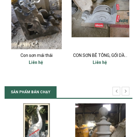
CON SƠN BÊ TÔNG, GỐI DẦM. CONSOL, CON BỌ
Con sơn, con bọ đỡ dầm, gối dầm, consol tại thanh hoá
Liên hệ
Liên hệ
SẢN PHẨM BÁN CHẠY