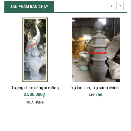
SẢN PHẨM BÁN CHẠY
ượng chim công xi măng
Trụ lan can, Trụ sảnh chính, Trụ cột ban công, Trụ bậc tam cấp
3.500.000₫
Liên hệ
MUA HÀNG