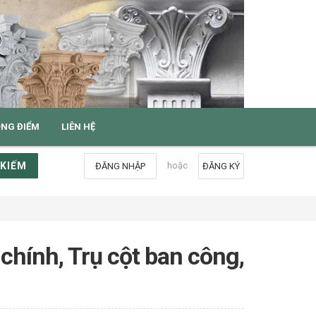
ỌNG ĐIỂM
LIÊN HỆ
 KIẾM
hoặc
ĐĂNG NHẬP
ĐĂNG KÝ
 chính, Trụ cột ban công,