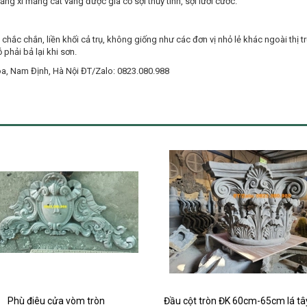
ằng xi măng cát vàng được gia cố sợi thủy tinh, sợi lưới cước.
c chắn, liền khối cả trụ, không giống như các đơn vị nhỏ lẻ khác ngoài thị tr
phải bả lại khi sơn.
Hóa, Nam Định, Hà Nội ĐT/Zalo: 0823.080.988
Đầu cột tròn ĐK 60cm-65cm lá tây đẹp nhất
Đầu cột tròn ĐK 55cm lá tây đẹ