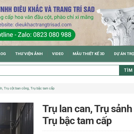
LOG
THƯ VIỆN ẢNH
VIDEO
MẪU THIẾT KẾ 3D
DỰ ÁN TR
TÌM
nh, Trụ cột ban công, Trụ bậc tam cấp
Trụ lan can, Trụ sảnh
Trụ bậc tam cấp