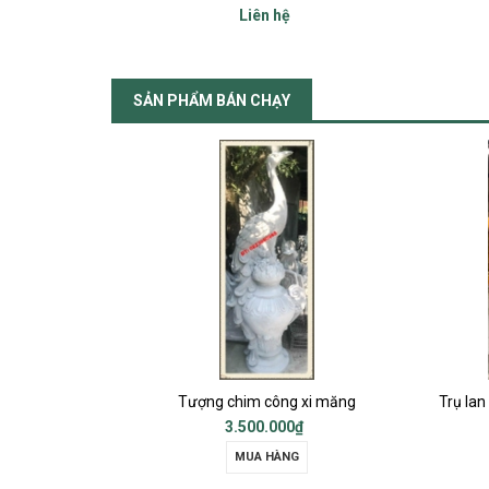
1.000₫
MUA HÀNG
SẢN PHẨM BÁN CHẠY
i măng
Trụ lan can, Trụ sảnh chính, Trụ cột ban công, Trụ bậc tam cấp
Liên hệ