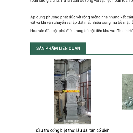
toàn cho gia chủ. Trụ lan can bê tông với vật liệu hoàn toàn b
Áp dụng phương phát đúc vét rỗng mỏng nhẹ nhưng kết cấu chắ
vất vả khi vận chuyển và lắp đặt mất nhiều công mà bề mặt rỗ 
Hoa văn đầu cột phù điêu trang trí mặt tiền khu vực Thanh 
SẢN PHẨM LIÊN QUAN
đài tân cổ điển
Phù điêu cửa vòm tròn