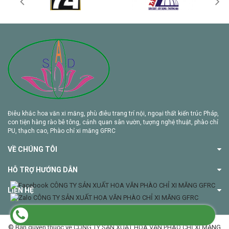
Điêu khắc hoa văn xi măng, phù điêu trang trí nội, ngoại thất kiến trúc Pháp,
con tiện hàng rào bê tông, cảnh quan sân vườn, tượng nghệ thuật, phào chỉ
PU, thạch cao, Phào chỉ xi măng GFRC
VỀ CHÚNG TÔI
HỖ TRỢ HƯỚNG DẪN
LIÊN HỆ
© Bản quyền thuộc về CÔNG TY SẢN XUẤT HOA VĂN PHÀO CHỈ XI MĂNG