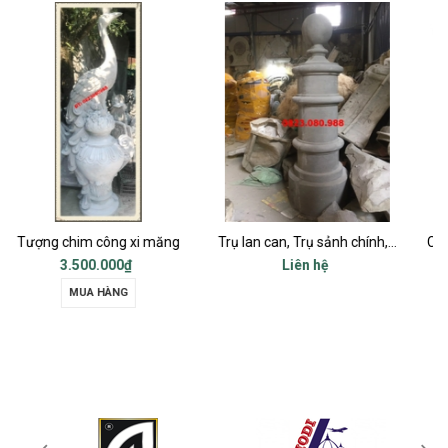
 xi măng
Trụ lan can, Trụ sảnh chính, Trụ cột ban công, Trụ bậc tam cấp
₫
Liên hệ
Liên hệ
G