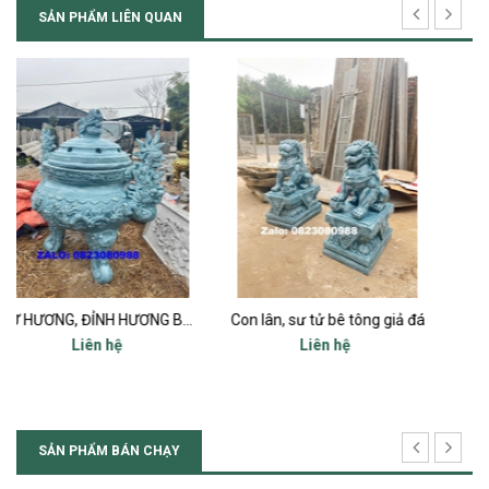
SẢN PHẨM LIÊN QUAN
LƯ HƯƠNG, ĐỈNH HƯƠNG BÊ TÔNG MIỆNG 80
Con lân, sư tử bê tông giả đá
Con Nghê xi măng
Liên hệ
Liên hệ
SẢN PHẨM BÁN CHẠY