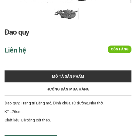
Đao quy
Liên hệ
CÒN HÀNG
MÔ TẢ SẢN PHẨM
HƯỚNG DẪN MUA HÀNG
Đạo quy: Trang trí Lăng mộ, Đình chùa,Từ đường,Nhà thờ.
KT :.76cm.
Chất liệu: Bê tông cốt thép.