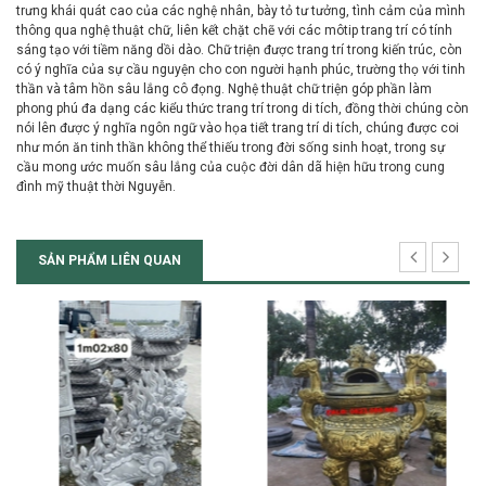
trưng khái quát cao của các nghệ nhân, bày tỏ tư tưởng, tình cảm của mình
thông qua nghệ thuật chữ, liên kết chặt chẽ với các môtip trang trí có tính
sáng tạo với tiềm năng dồi dào. Chữ triện được trang trí trong kiến trúc, còn
có ý nghĩa của sự cầu nguyện cho con người hạnh phúc, trường thọ với tinh
thần và tâm hồn sâu lắng cô đọng. Nghệ thuật chữ triện góp phần làm
phong phú đa dạng các kiểu thức trang trí trong di tích, đồng thời chúng còn
nói lên được ý nghĩa ngôn ngữ vào họa tiết trang trí di tích, chúng được coi
như món ăn tinh thần không thể thiếu trong đời sống sinh hoạt, trong sự
cầu mong ước muốn sâu lắng của cuộc đời dân dã hiện hữu trong cung
đình mỹ thuật thời Nguyễn.
SẢN PHẨM LIÊN QUAN