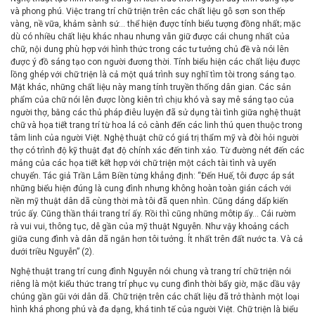
và phong phú. Việc trang trí chữ triện trên các chất liệu gỗ sơn son thếp
vàng, nề vữa, khảm sành sứ… thể hiện được tính biểu tượng đồng nhất; mặc
dù có nhiều chất liệu khác nhau nhưng vẫn giữ được cái chung nhất của
chữ, nội dung phù hợp với hình thức trong các tư tưởng chủ đề và nói lên
được ý đồ sáng tạo con người đương thời. Tính biểu hiện các chất liệu được
lồng ghép với chữ triện là cả một quá trình suy nghĩ tìm tòi trong sáng tạo.
Mặt khác, những chất liệu này mang tính truyền thống dân gian. Các sản
phẩm của chữ nói lên được lòng kiên trì chịu khó và say mê sáng tạo của
người thợ, bằng các thủ pháp điêu luyện đã sử dụng tài tình giữa nghệ thuật
chữ và họa tiết trang trí từ hoa lá cỏ cành đến các linh thú quen thuộc trong
tâm linh của người Việt. Nghệ thuật chữ có giá trị thẩm mỹ và đòi hỏi người
thợ có trình độ kỹ thuật đạt độ chính xác đến tinh xảo. Từ đường nét đến các
mảng của các họa tiết kết hợp với chữ triện một cách tài tình và uyển
chuyển. Tác giả Trần Lâm Biền từng khẳng định: “Đến Huế, tôi được áp sát
những biểu hiện đúng là cung đình nhưng không hoàn toàn gián cách với
nền mỹ thuật dân dã cùng thời mà tôi đã quen nhìn. Cũng dáng dấp kiến
trúc ấy. Cũng thần thái trang trí ấy. Rồi thì cũng những môtip ấy... Cái rườm
rà vui vui, thông tục, dễ gần của mỹ thuật Nguyễn. Như vậy khoảng cách
giữa cung đình và dân dã ngắn hơn tôi tưởng. Ít nhất trên đất nước ta. Và cả
dưới triều Nguyễn” (2).
Nghệ thuật trang trí cung đình Nguyễn nói chung và trang trí chữ triện nói
riêng là một kiểu thức trang trí phục vụ cung đình thời bấy giờ, mặc dầu vậy
chúng gần gũi với dân dã. Chữ triện trên các chất liệu đã trở thành một loại
hình khá phong phú và đa dạng, khá tinh tế của người Việt. Chữ triện là biểu