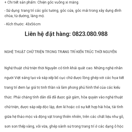
+ Chi tiết sản phẩm: Chiện góc vuông xi măng.
- Sử dụng: trang trí các góc tường, góc cửa, góc mái trong xây dựng đình
chùa, từ đường, lăng mộ.
- Kích thước: 43x56cm
Liên hệ đặt hàng: 0823.080.988
NGHỆ THUẬT CHỮ TRIỆN TRONG TRANG TRÍ KIẾN TRÚC THỜI NGUYỄN
Nghệ thuật chữ triện thời Nguyễn có tính khái quát cao. Những nghệ nhân
người Việt sáng tạo và sắp xếp bố cục chữ được lồng ghép với các họa tiết
trang trí đem lại giá trị tinh thần và làm phong phú hình thể của các kiểu
thức. Phải chăng tính dân dã đã được gửi gắm, hòa quyện vào nghệ thuật
chữ triện, được sắp xếp độc lập, đơn lẻ hoặc có sự kết hợp hài hòa, tài tình
giữa hệ thảo mộc và động vật trong thiên nhiên, trên các chất liệu như gỗ,
sơn son thếp vàng, vôi vữa, ghép sành sứ trong trang trí ở các dạng ô hộc