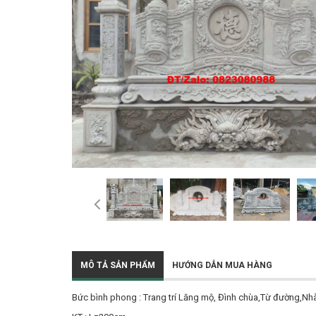
MÔ TẢ SẢN PHẨM
HƯỚNG DẪN MUA HÀNG
Bức bình phong : Trang trí Lăng mộ, Đình chùa,Từ đường,Nhà