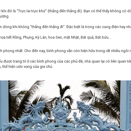
kỵ khi đó là “Trực lai trực khứ” (thẳng đến thẳng đi). Bạn có thể thấy không c
tường.
dòng khi không "thẳng đến thẳng đi". Đặc biệt là trong các cung điện hay nhà 
ọa tiết Rồng, Phụng, Kỳ Lân, hoa Sen, mặt Nhật, Bát quả, Bát bửu...
nh phong nhất. Cho đến nay, bình phong vẫn còn hiện hữu trong rất nhiều ngôi
được trang trí ở các bình phong của các phủ đệ, nhà quan lại có liên quan tới h
, thể hiện ước vọng của gia chủ.