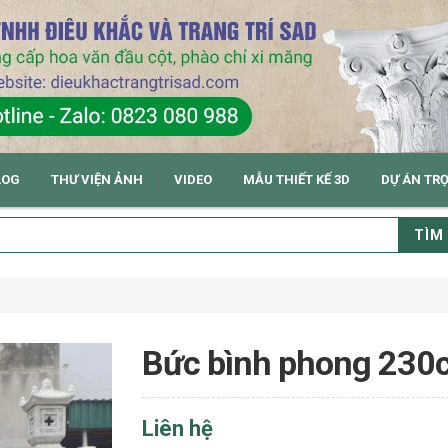
LOG
THƯ VIỆN ẢNH
VIDEO
MẪU THIẾT KẾ 3D
DỰ ÁN TR
TÌM
Bức bình phong 230
Liên hệ