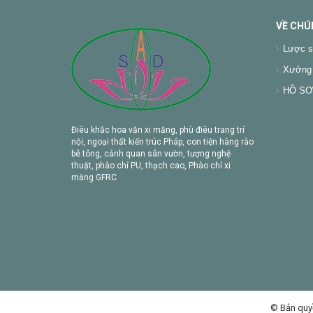
VỀ CHÚ
Lược s
Xưởng 
HỒ SƠ 
Điêu khắc hoa văn xi măng, phù điêu trang trí
nội, ngoại thất kiến trúc Pháp, con tiện hàng rào
bê tông, cảnh quan sân vườn, tượng nghệ
thuật, phào chỉ PU, thạch cao, Phào chỉ xi
măng GFRC
© Bản quy