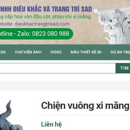
LOG
THƯ VIỆN ẢNH
VIDEO
MẪU THIẾT KẾ 3D
DỰ ÁN TR
TÌM
Chiện vuông xi măng
Liên hệ