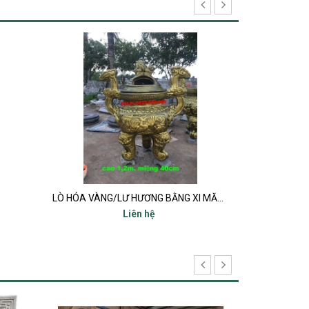
LÒ HÓA VÀNG/LƯ HƯƠNG BẰNG XI MĂNG
Cây hươ
Liên hệ