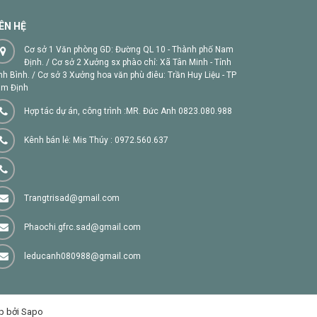
IÊN HỆ
Cơ sở 1 Văn phòng GD: Đường QL 10 - Thành phố Nam
Định. / Cơ sở 2 Xưởng sx phào chỉ: Xã Tân Minh - Tỉnh
nh Bình. / Cơ sở 3 Xưởng hoa văn phù điêu: Trần Huy Liệu - TP
m Định
Hợp tác dự án, công trình :MR. Đức Anh 0823.080.988
Kênh bán lẻ: Mis Thúy : 0972.560.637
Trangtrisad@gmail.com
Phaochi.gfrc.sad@gmail.com
leducanh080988@gmail.com
p bởi Sapo