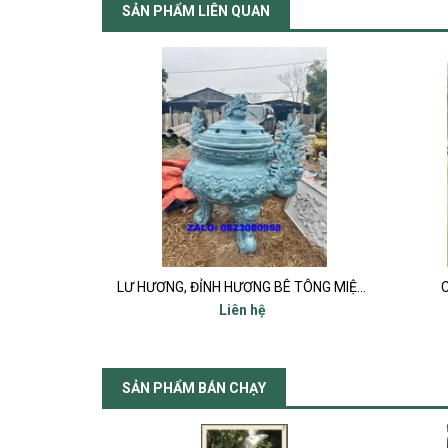
SẢN PHẨM LIÊN QUAN
150 x 105 cm
LƯ HƯƠNG, ĐỈNH HƯƠNG BÊ TÔNG MIỆNG 80
C
Liên hệ
SẢN PHẨM BÁN CHẠY