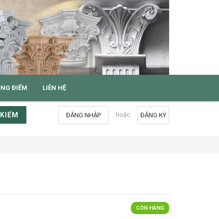
ỌNG ĐIỂM
LIÊN HỆ
 KIẾM
hoặc
ĐĂNG NHẬP
ĐĂNG KÝ
CÒN HÀNG