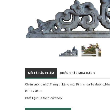
MÔ TẢ SẢN PHẨM
HƯỚNG DẪN MUA HÀNG
Chiện vuông nhỡ: Trang trí Lăng mộ, Đình chùa,Từ đường,Nhà
KT :.L=90cm
Chất liệu: Bê tông cốt thép.