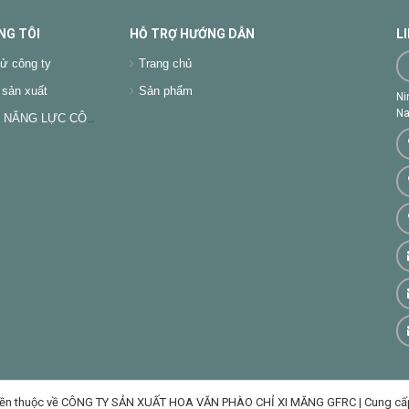
NG TÔI
HỖ TRỢ HƯỚNG DẪN
L
ử công ty
Trang chủ
sản xuất
Sản phẩm
Ni
Na
NĂNG LỰC CÔNG TY
ền thuộc về CÔNG TY SẢN XUẤT HOA VĂN PHÀO CHỈ XI MĂNG GFRC
|
Cung cấ