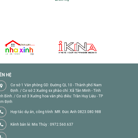
IÊN HỆ
Cơ sở 1 Văn phòng GD: Đường QL 10 - Thành phố Nam
Định. / Cơ sở 2 Xưởng sx phào chỉ: Xã Tân Minh - Tỉnh
nh Bình. / Cơ sở 3 Xưởng hoa văn phù điêu: Trần Huy Liệu - TP
m Định
Hợp tác dự án, công trình :MR. Đức Anh 0823.080.988
Kênh bán lẻ: Mis Thúy : 0972.560.637