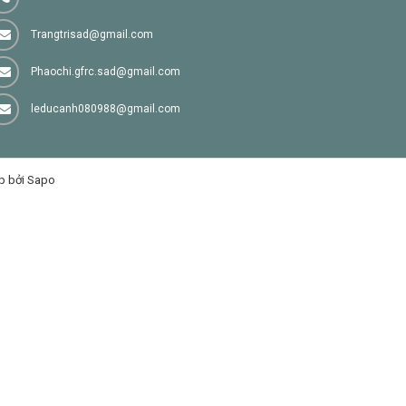
Trangtrisad@gmail.com
Phaochi.gfrc.sad@gmail.com
leducanh080988@gmail.com
p bởi Sapo