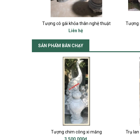
i măng
Tượng cô gái khỏa thân nghệ thuật
Liên hệ
SẢN PHẨM BÁN CHẠY
p
Tượng chim công xi măng
3.500.000₫