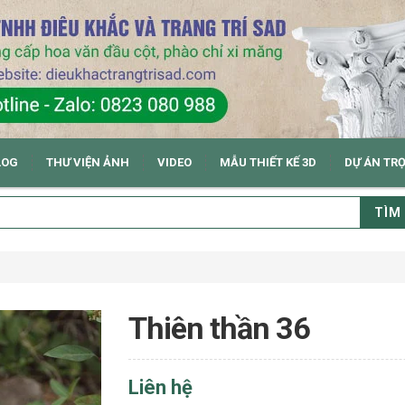
LOG
THƯ VIỆN ẢNH
VIDEO
MẪU THIẾT KẾ 3D
DỰ ÁN TR
TÌM
Thiên thần 36
Liên hệ