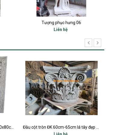
Tượng phục hưng 06
Liên hệ
Chữ thọ vuông xi măng bê tông 80x80cm
Đầu cột tròn ĐK 60cm-65cm lá tây đẹp nhất
Đầu cột trò
Liên hệ