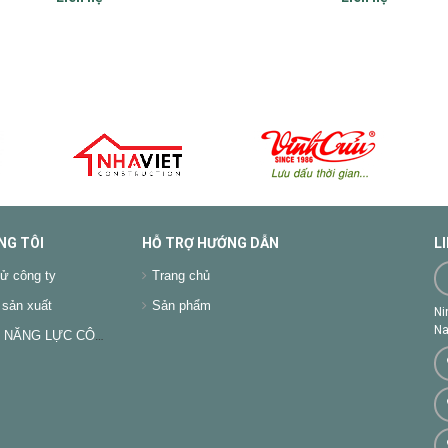
NG TÔI
HỖ TRỢ HƯỚNG DẪN
L
ử công ty
Trang chủ
sản xuất
Sản phẩm
Ni
Na
NĂNG LỰC CÔNG TY