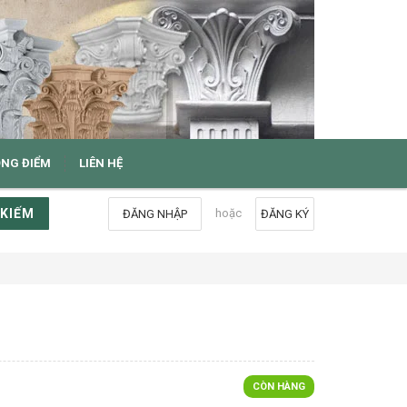
ỌNG ĐIỂM
LIÊN HỆ
 KIẾM
hoặc
ĐĂNG NHẬP
ĐĂNG KÝ
CÒN HÀNG