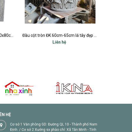
Đầu cột tròn ĐK 60cm-65cm lá tây đẹp nhất
Đầu cột tròn ĐK 55cm lá tây đẹp nhất
B
Liên hệ
IÊN HỆ
Cơ sở 1 Văn phòng GD: Đường QL 10 - Thành phố Nam
Định. / Cơ sở 2 Xưởng sx phào chỉ: Xã Tân Minh - Tỉnh