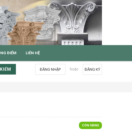
ỌNG ĐIỂM
LIÊN HỆ
 KIẾM
hoặc
ĐĂNG NHẬP
ĐĂNG KÝ
CÒN HÀNG