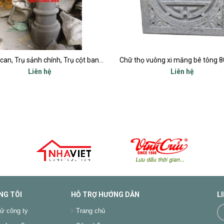
Chữ thọ vuông xi măng bê tông 80x80cm
Liên hệ
Liên hệ
NG TÔI
HỖ TRỢ HƯỚNG DẪN
L
ử công ty
Trang chủ