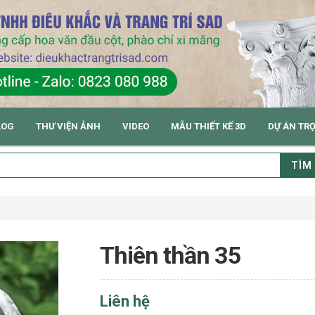
LOG
THƯ VIỆN ẢNH
VIDEO
MẪU THIẾT KẾ 3D
DỰ ÁN TR
TÌM
Thiên thần 35
Liên hệ