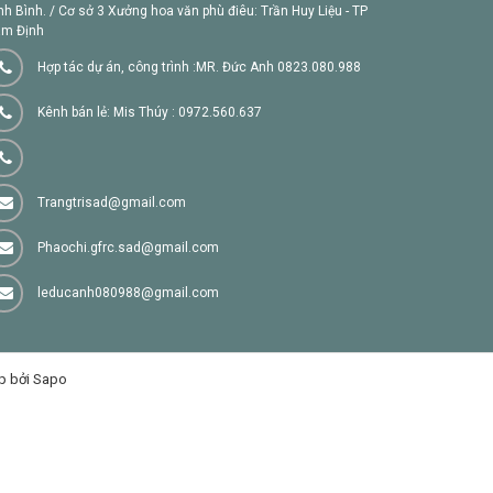
nh Bình. / Cơ sở 3 Xưởng hoa văn phù điêu: Trần Huy Liệu - TP
m Định
Hợp tác dự án, công trình :MR. Đức Anh 0823.080.988
Kênh bán lẻ: Mis Thúy : 0972.560.637
Trangtrisad@gmail.com
Phaochi.gfrc.sad@gmail.com
leducanh080988@gmail.com
p bởi Sapo