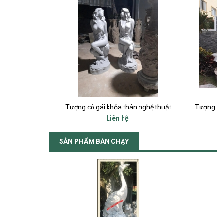
ân nghệ thuật
Tượng nghệ thuật cô gái khoa thân bê lọ nước trang trí tiểu cảnh
Liên hệ
SẢN PHẨM BÁN CHẠY