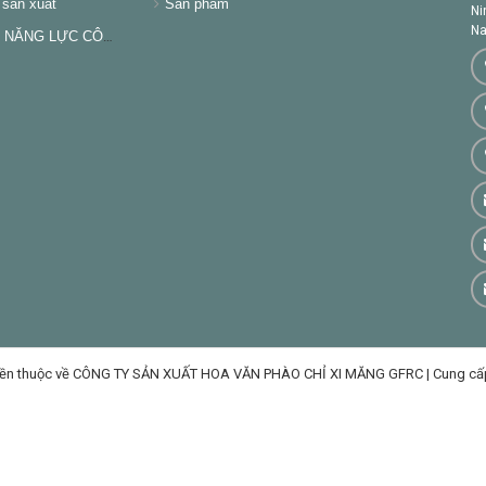
sản xuất
Sản phẩm
Ni
Na
NĂNG LỰC CÔNG TY
ền thuộc về CÔNG TY SẢN XUẤT HOA VĂN PHÀO CHỈ XI MĂNG GFRC
|
Cung cấ