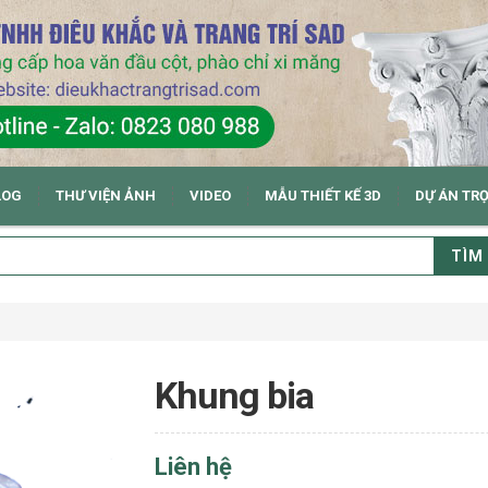
LOG
THƯ VIỆN ẢNH
VIDEO
MẪU THIẾT KẾ 3D
DỰ ÁN TR
TÌM
Khung bia
Liên hệ