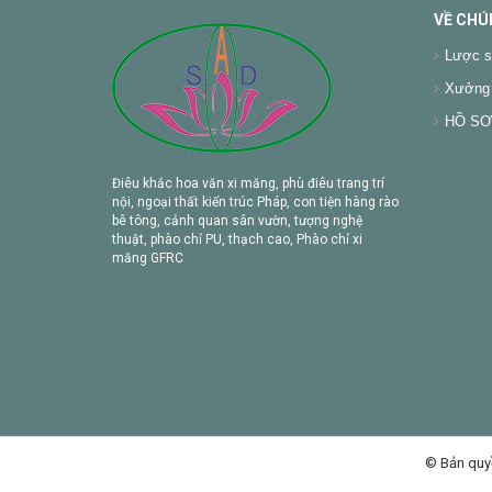
VỀ CHÚ
Lược s
Xưởng 
HỒ SƠ 
Điêu khắc hoa văn xi măng, phù điêu trang trí
nội, ngoại thất kiến trúc Pháp, con tiện hàng rào
bê tông, cảnh quan sân vườn, tượng nghệ
thuật, phào chỉ PU, thạch cao, Phào chỉ xi
măng GFRC
© Bản quy