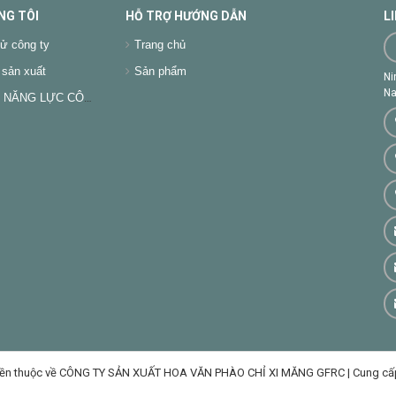
NG TÔI
HỖ TRỢ HƯỚNG DẪN
L
ử công ty
Trang chủ
sản xuất
Sản phẩm
Ni
Na
NĂNG LỰC CÔNG TY
ền thuộc về CÔNG TY SẢN XUẤT HOA VĂN PHÀO CHỈ XI MĂNG GFRC
|
Cung cấ