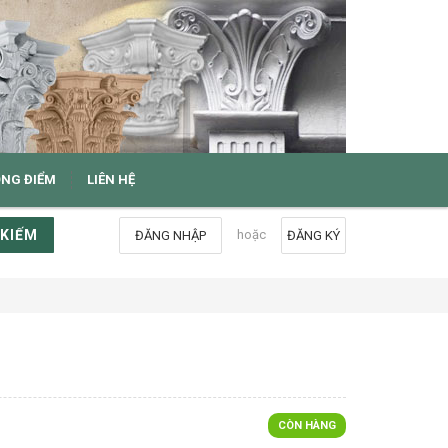
ỌNG ĐIỂM
LIÊN HỆ
 KIẾM
hoặc
ĐĂNG NHẬP
ĐĂNG KÝ
CÒN HÀNG