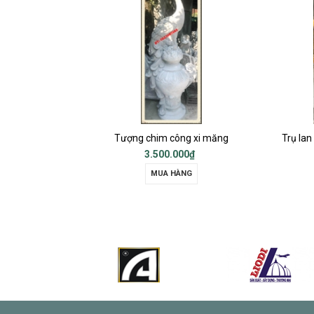
p
Tượng chim công xi măng
3.500.000₫
MUA HÀNG