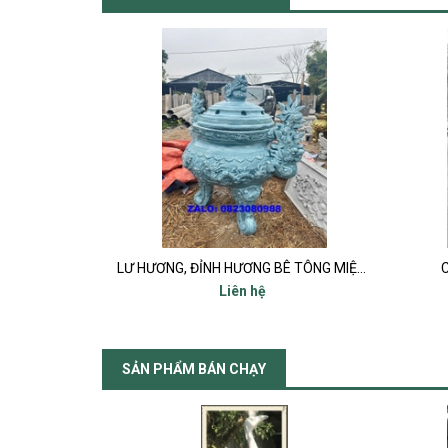
150 x 105 cm
LƯ HƯƠNG, ĐỈNH HƯƠNG BÊ TÔNG MIỆNG 80
C
Liên hệ
SẢN PHẨM BÁN CHẠY