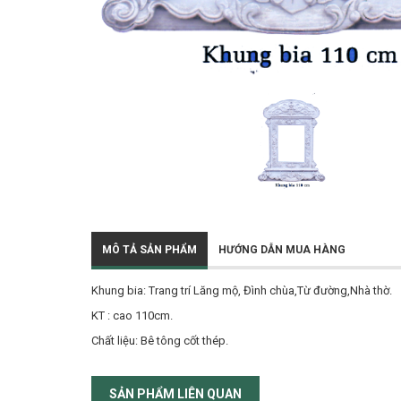
MÔ TẢ SẢN PHẨM
HƯỚNG DẪN MUA HÀNG
Khung bia: Trang trí Lăng mộ, Đình chùa,Từ đường,Nhà thờ.
KT : cao 110cm.
Chất liệu: Bê tông cốt thép.
SẢN PHẨM LIÊN QUAN