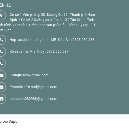
IÊN HỆ
Cơ sở 1 Văn phòng GD: Đường QL 10 - Thành phố Nam
Định. / Cơ sở 2 Xưởng sx phào chỉ: Xã Tân Minh - Tỉnh
nh Bình. / Cơ sở 3 Xưởng hoa văn phù điêu: Trần Huy Liệu - TP
m Định
Hợp tác dự án, công trình :MR. Đức Anh 0823.080.988
Kênh bán lẻ: Mis Thúy : 0972.560.637
Trangtrisad@gmail.com
Phaochi.gfrc.sad@gmail.com
leducanh080988@gmail.com
p bởi Sapo