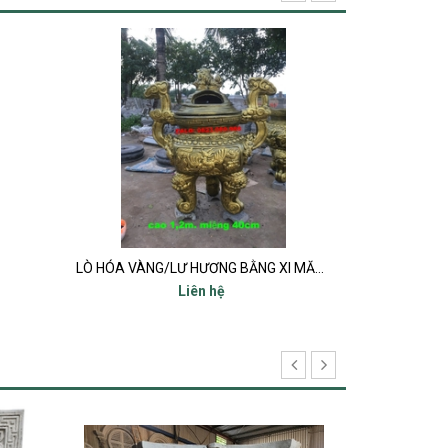
LÒ HÓA VÀNG/LƯ HƯƠNG BẰNG XI MĂNG
Cây hươ
Liên hệ