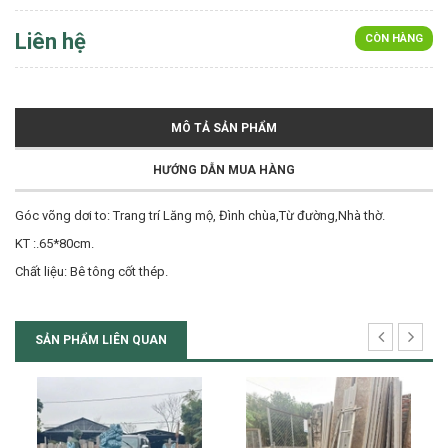
Liên hệ
CÒN HÀNG
MÔ TẢ SẢN PHẨM
HƯỚNG DẪN MUA HÀNG
Góc võng dơi to: Trang trí Lăng mộ, Đình chùa,Từ đường,Nhà thờ.
KT :.65*80cm.
Chất liệu: Bê tông cốt thép.
SẢN PHẨM LIÊN QUAN