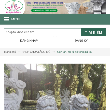
MENU
TÌM KIẾM
ĐĂNG NHẬP
ĐĂNG KÝ
Trang chủ
ĐÌNH CHÙA LĂNG MỘ
Con lân, sư tử bê tông giả đá