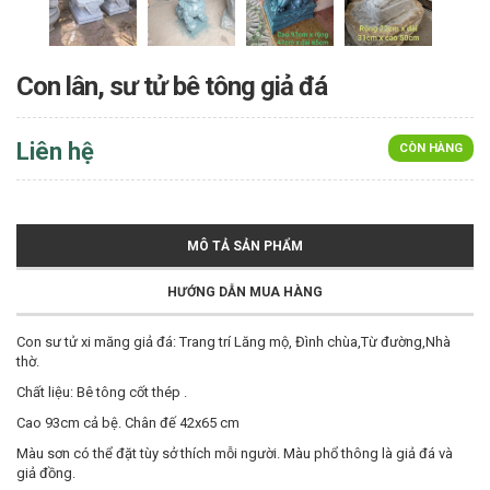
Con lân, sư tử bê tông giả đá
Liên hệ
CÒN HÀNG
MÔ TẢ SẢN PHẨM
HƯỚNG DẪN MUA HÀNG
Con sư tử xi măng giả đá: Trang trí Lăng mộ, Đình chùa,Từ đường,Nhà
thờ.
Chất liệu: Bê tông cốt thép .
Cao 93cm cả bệ. Chân đế 42x65 cm
Màu sơn có thể đặt tùy sở thích mỗi người. Màu phổ thông là giả đá và
giả đồng.