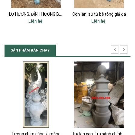
NH HƯƠNG BÊ TÔNG MIỆNG 80
Con lân, sư tử bê tông giả đá
Con Nghê xi măng
Liên hệ
Liên hệ
SẢN PHẨM BÁN CHẠY
ng
Trụ lan can, Trụ sảnh chính, Trụ cột ban công, Trụ bậc tam cấp
Chữ thọ vuông xi măng bê tông 80x80cm