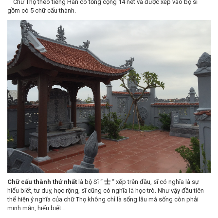
Chữ Thọ theo tiếng Hán có tổng cộng 14 nét và được xếp vào bộ sĩ
gồm có 5 chữ cấu thành.
Chữ cấu thành thứ nhất
là bộ Sĩ “
士
“ xếp trên đầu, sĩ có nghĩa là sự
hiểu biết, tư duy, học rộng, sĩ cũng có nghĩa là học trò. Như vậy đầu tiên
thể hiện ý nghĩa của chữ Thọ không chỉ là sống lâu mà sống còn phải
minh mẫn, hiểu biết…