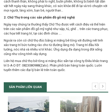
cách thanh thản, không phải lo nghĩ, buồn phiền, không bị bệnh tật dằn
vặt hết ngày này sang tháng khác, có sức khỏe để đi lại và trò chuyện với
mọi người, làng xóm, bạn bè, người than…
2. Chữ Thọ trong các sản phẩm đồ gỗ mỹ nghệ
Ngày nay chúng ta thường thấy Chữ Thọ được viết cách điệu và thể hiện
trên các sản phẩm đồ gỗ mỹ nghệ như sập, tủ, ghế … trên các trang phục,
các họa tiết trang trí, tại các đình chùa ….
Ngoài ra còn có chữ thọ đúc bằng xi măng bê tông với đường nét tinh
xảo trang trí bức tường rào cho từ đường lăng mộ. Trang trí đầu hồi
tường, nóc nhà và nhiều vị trí khác. Ứng dụng đa dạng trong đời sống
cũng như công trình xây dựng.
Liên hệ mua chữ thọ bê tông xi măng đúc sẵn tại công ty Điêu khắc trang
trí S-A-D ĐT: 0823080988(Zalo). Phân phối bán hàng toàn quốc. Luôn
tuyển thêm các đại lý bán lẻ trên toàn quốc.
SẢN PHẨM LIÊN QUAN