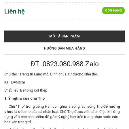
Liên hệ
CÒN HÀNG
MÔ TẢ SẢN PHẨM
HƯỚNG DẪN MUA HÀNG
ĐT:
0823.080.988
Zalo
Chữ thọ : Trang trí Lăng mộ, Đình chùa,Từ đường,Nhà thờ.
KT :.D=60cm
Chất liệu: Bê tông cốt thép.
1. Ý nghĩa của chữ Thọ
Chữ “Thọ” trong tiếng Hán có nghĩa là sống lâu, sống Thọ
để hưởng
phúc
là ước mơ của cả nhân loại. Chữ Thọ được viết cách điệu khi ứng
dụng vào các sản phẩm đồ gỗ mỹ nghệ hay trên trang phục hoặc các
hoa văn trang trí…