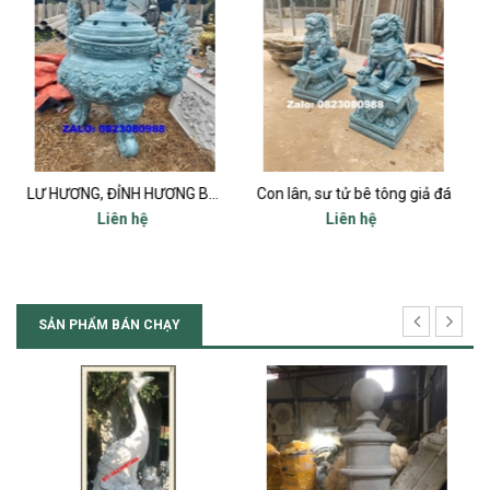
LƯ HƯƠNG, ĐỈNH HƯƠNG BÊ TÔNG MIỆNG 80
Con lân, sư tử bê tông giả đá
Con Nghê xi măng
Liên hệ
Liên hệ
SẢN PHẨM BÁN CHẠY