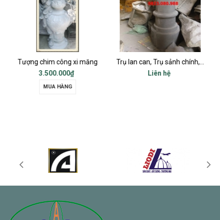
ng
Trụ lan can, Trụ sảnh chính, Trụ cột ban công, Trụ bậc tam cấp
Chữ thọ vuông xi măng bê tông 80x80cm
Liên hệ
Liên hệ