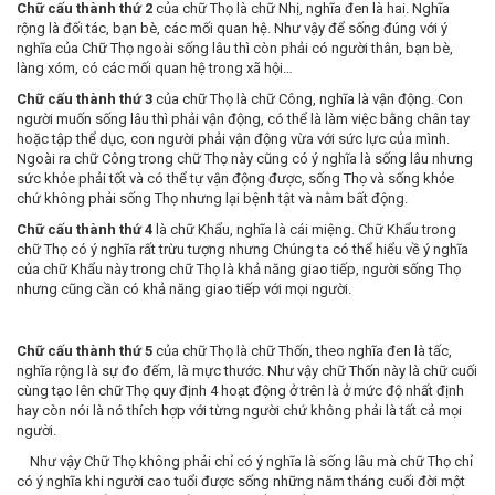
Chữ cấu thành thứ 2
của chữ Thọ là chữ Nhị, nghĩa đen là hai. Nghĩa
rộng là đối tác, bạn bè, các mối quan hệ. Như vậy để sống đúng với ý
nghĩa của Chữ Thọ ngoài sống lâu thì còn phải có người thân, bạn bè,
làng xóm, có các mối quan hệ trong xã hội…
Chữ cấu thành thứ 3
của chữ Thọ là chữ Công, nghĩa là vận động. Con
người muốn sống lâu thì phải vận động, có thể là làm việc bằng chân tay
hoặc tập thể dục, con người phải vận động vừa với sức lực của mình.
Ngoài ra chữ Công trong chữ Thọ này cũng có ý nghĩa là sống lâu nhưng
sức khỏe phải tốt và có thể tự vận động được, sống Thọ và sống khỏe
chứ không phải sống Thọ nhưng lại bệnh tật và nằm bất động.
Chữ cấu thành thứ 4
là chữ Khẩu, nghĩa là cái miệng. Chữ Khẩu trong
chữ Thọ có ý nghĩa rất trừu tượng nhưng Chúng ta có thể hiểu về ý nghĩa
của chữ Khẩu này trong chữ Thọ là khả năng giao tiếp, người sống Thọ
nhưng cũng cần có khả năng giao tiếp với mọi người.
Chữ cấu thành thứ 5
của chữ Thọ là chữ Thốn, theo nghĩa đen là tấc,
nghĩa rộng là sự đo đếm, là mực thước. Như vậy chữ Thốn này là chữ cuối
cùng tạo lên chữ Thọ quy định 4 hoạt động ở trên là ở mức độ nhất định
hay còn nói là nó thích hợp với từng người chứ không phải là tất cả mọi
người.
Như vậy Chữ Thọ không phải chỉ có ý nghĩa là sống lâu mà chữ Thọ chỉ
có ý nghĩa khi người cao tuổi được sống những năm tháng cuối đời một