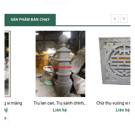
SẢN PHẨM BÁN CHẠY
Trụ lan can, Trụ sảnh chính, Trụ cột ban công, Trụ bậc tam cấp
Chữ thọ vuông xi măng bê tông 80x80cm
Liên hệ
Liên hệ