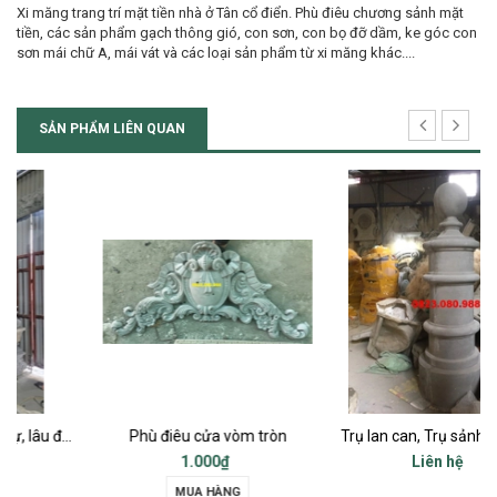
Xi măng trang trí mặt tiền nhà ở Tân cổ điển. Phù điêu chương sảnh mặt
tiền, các sản phẩm gạch thông gió, con sơn, con bọ đỡ dầm, ke góc con
sơn mái chữ A, mái vát và các loại sản phẩm từ xi măng khác....
SẢN PHẨM LIÊN QUAN
Phù điêu cửa vòm tròn
Trụ lan can, Trụ sảnh chính, Trụ cột ban công, Trụ bậc tam cấp
1.000₫
Liên hệ
MUA HÀNG