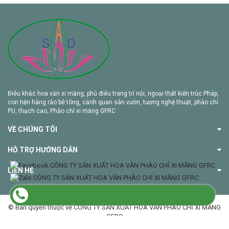
Điêu khắc hoa văn xi măng, phù điêu trang trí nội, ngoại thất kiến trúc Pháp,
con tiện hàng rào bê tông, cảnh quan sân vườn, tượng nghệ thuật, phào chỉ
PU, thạch cao, Phào chỉ xi măng GFRC
VỀ CHÚNG TÔI
HỖ TRỢ HƯỚNG DẪN
LIÊN HỆ
© Bản quyền thuộc về CÔNG TY SẢN XUẤT HOA VĂN PHÀO CHỈ XI MĂNG
GFRC
Cung cấp bởi Sapo