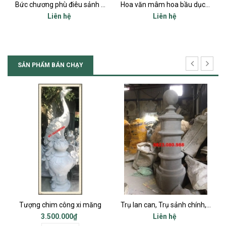
Bức chương phù điêu sảnh chính mặt tiền
Hoa văn mâm hoa bầu dục trang trí trần và tường ô cửa sổ mặt tiền
Liên hệ
Liên hệ
SẢN PHẨM BÁN CHẠY
Tượng chim công xi măng
Trụ lan can, Trụ sảnh chính, Trụ cột ban công, Trụ bậc tam cấp
3.500.000₫
Liên hệ