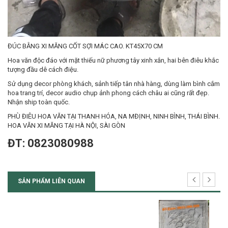
ĐÚC BẰNG XI MĂNG CỐT SỢI MÁC CAO. KT45X70 CM
Hoa văn độc đáo với mặt thiếu nữ phương tây xinh xắn, hai bên điêu khắc
tượng đầu dê cách điệu.
Sử dụng decor phòng khách, sảnh tiếp tân nhà hàng, dùng làm bình cắm
hoa trang trí, decor audio chụp ảnh phong cách châu ai cũng rất đẹp.
Nhận ship toàn quốc.
PHÙ ĐIÊU HOA VĂN TẠI THANH HÓA, NA MĐỊNH, NINH BÌNH, THÁI BÌNH.
HOA VĂN XI MĂNG TẠI HÀ NỘI, SÀI GÒN
ĐT: 0823080988
SẢN PHẨM LIÊN QUAN