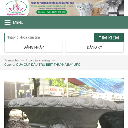
MENU
TÌM KIẾM
ĐĂNG NHẬP
ĐĂNG KÝ
Trang chủ
Hoa văn xi măng
Copy of QUẢ CÚP ĐẦU TRỤ BIỆT THỰ ĐĨA BAY UFO