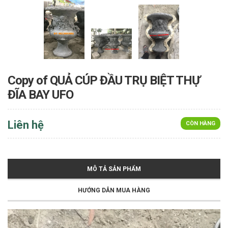
Copy of QUẢ CÚP ĐẦU TRỤ BIỆT THỰ
ĐĨA BAY UFO
Liên hệ
CÒN HÀNG
MÔ TẢ SẢN PHẨM
HƯỚNG DẪN MUA HÀNG