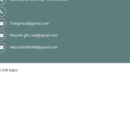
Trangtrisad@gmail.com
Phaochi.gfrc.sad@gmail.com
leducanh080988@gmail.com
p bởi Sapo