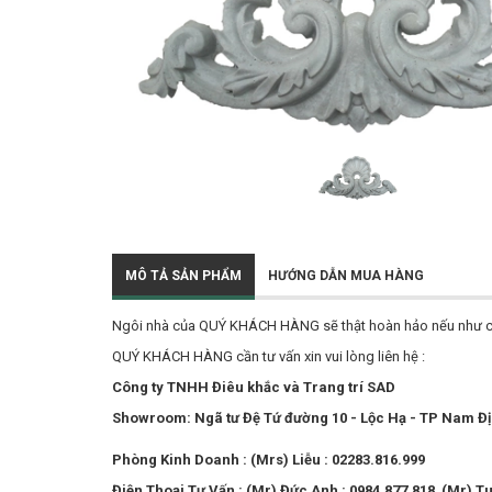
MÔ TẢ SẢN PHẨM
HƯỚNG DẪN MUA HÀNG
Ngôi nhà của QUÝ KHÁCH HÀNG sẽ thật hoàn hảo nếu như có t
QUÝ KHÁCH HÀNG cần tư vấn xin vui lòng liên hệ :
Công ty TNHH Điêu khắc và Trang trí SAD
Showroom: Ngã tư Đệ Tứ đường 10 - Lộc Hạ - TP Nam Đ
Phòng Kinh Doanh : (Mrs) Liễu : 02283.816.999
Điện Thoại Tư Vấn : (Mr) Đức Anh : 0984.877.818 (Mr) T