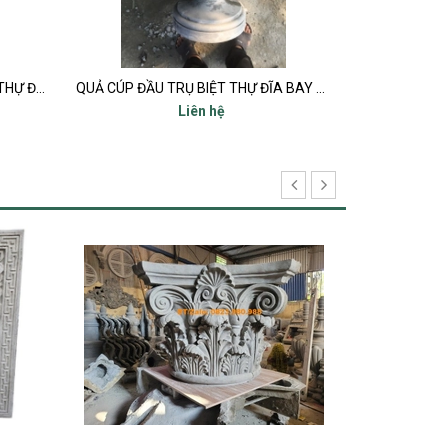
Copy of QUẢ CÚP ĐẦU TRỤ BIỆT THỰ ĐĨA BAY UFO
QUẢ CÚP ĐẦU TRỤ BIỆT THỰ ĐĨA BAY UFO
Qu
Liên hệ