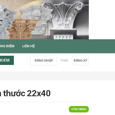
ỌNG ĐIỂM
LIÊN HỆ
 KIẾM
hoặc
ĐĂNG NHẬP
ĐĂNG KÝ
ch thước 22x40
CÒN HÀNG