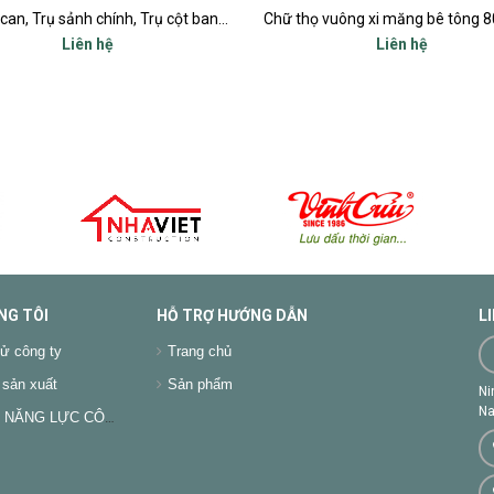
Trụ lan can, Trụ sảnh chính, Trụ cột ban công, Trụ bậc tam cấp
Liên hệ
Liên hệ
NG TÔI
HỖ TRỢ HƯỚNG DẪN
L
ử công ty
Trang chủ
sản xuất
Sản phẩm
Ni
Na
NĂNG LỰC CÔNG TY