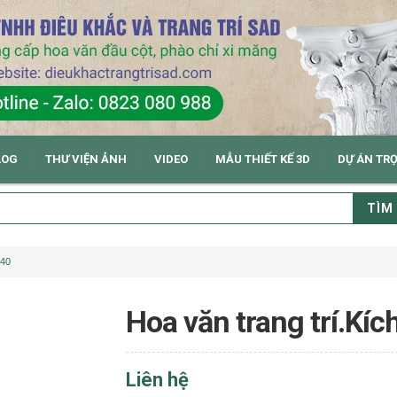
LOG
THƯ VIỆN ẢNH
VIDEO
MẪU THIẾT KẾ 3D
DỰ ÁN TR
TÌM
x40
Hoa văn trang trí.Kí
Liên hệ