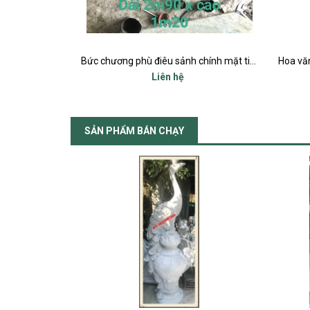
TRANH TƯỜNG PHU THÊ VIÊN MÃN BÊ TÔNG ĐÚC SẴN
Bức chương phù điêu sảnh chính mặt tiền
Liên hệ
SẢN PHẨM BÁN CHẠY