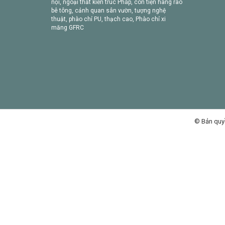
nội, ngoại thất kiến trúc Pháp, con tiện hàng rào
bê tông, cảnh quan sân vườn, tượng nghệ
thuật, phào chỉ PU, thạch cao, Phào chỉ xi
măng GFRC
© Bản quy