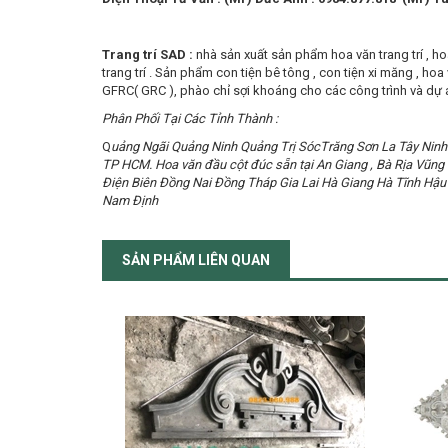
Trang trí SAD :
nhà sản xuất sản phẩm hoa văn trang trí , h
trang trí . Sản phẩm con tiện bê tông , con tiện xi măng , hoa
GFRC( GRC ), phào chỉ sợi khoáng cho các công trình và dự á
Phân Phối Tại Các Tỉnh Thành :
Q
uảng Ngãi Quảng Ninh Quảng Trị SócTrăng Sơn La Tây Ninh
TP HCM. Hoa văn đầu cột đúc sẵn tại An Giang , Bà Rịa Vũng
Điện Biên Đồng Nai Đồng Tháp Gia Lai Hà Giang Hà Tĩnh H
Nam Định
SẢN PHẨM LIÊN QUAN