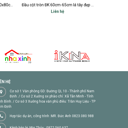
Chữ thọ vuông xi măng bê tông 80x80cm
Đầu cột tròn ĐK 60cm-65cm lá tây đẹp nhất
Đầu cột trò
Liên hệ
IÊN HỆ
Cơ sở 1 Văn phòng GD: Đường QL 10 - Thành phố Nam
Định. / Cơ sở 2 Xưởng sx phào chỉ: Xã Tân Minh - Tỉnh
nh Bình. / Cơ sở 3 Xưởng hoa văn phù điêu: Trần Huy Liệu - TP
m Định
Hợp tác dự án, công trình :MR. Đức Anh 0823.080.988
Kênh bán lẻ: Mis Thúy : 0972.560.637