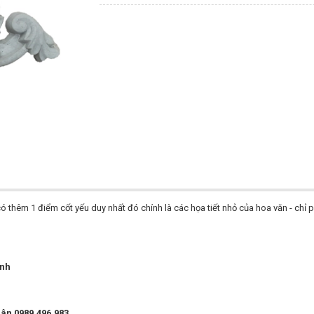
hêm 1 điểm cốt yếu duy nhất đó chính là các họa tiết nhỏ của hoa văn - chỉ 
ịnh
uân 0989.496.983