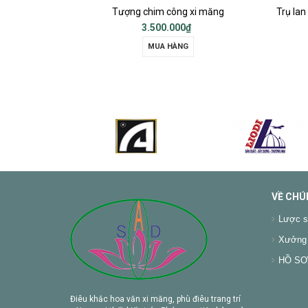
p
Tượng chim công xi măng
3.500.000₫
MUA HÀNG
VỀ CHÚ
Lược s
Xưởng 
HỒ SƠ 
Điêu khắc hoa văn xi măng, phù điêu trang trí