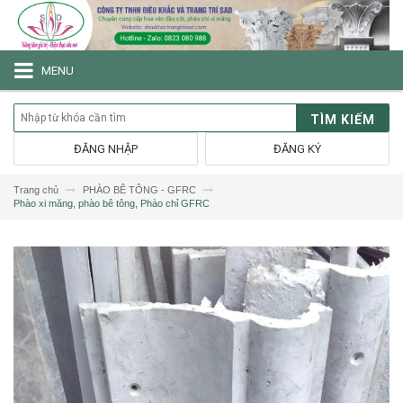
MENU
TÌM KIẾM
ĐĂNG NHẬP
ĐĂNG KÝ
Trang chủ
PHÀO BÊ TÔNG - GFRC
Phào xi măng, phào bê tông, Phào chỉ GFRC