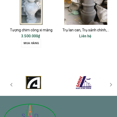
 măng
Trụ lan can, Trụ sảnh chính, Trụ cột ban công, Trụ bậc tam cấp
Chữ thọ vuông xi mă
Liên hệ
Liên hệ