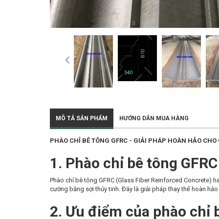
MÔ TẢ SẢN PHẨM
HƯỚNG DẪN MUA HÀNG
PHÀO CHỈ BÊ TÔNG GFRC - GIẢI PHÁP HOÀN HẢO CHO
1. Phào chỉ bê tông GFRC 
Phào chỉ bê tông GFRC (Glass Fiber Reinforced Concrete) hay c
cường bằng sợi thủy tinh. Đây là giải pháp thay thế hoàn hả
2. Ưu điểm của phào chỉ