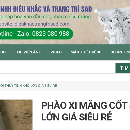
LOG
THƯ VIỆN ẢNH
VIDEO
MẪU THIẾT KẾ 3D
DỰ ÁN TR
TÌM
ỢI THỦY TINH KHỔ LỚN GIÁ SIÊU RẺ
PHÀO XI MĂNG CỐT 
LỚN GIÁ SIÊU RẺ