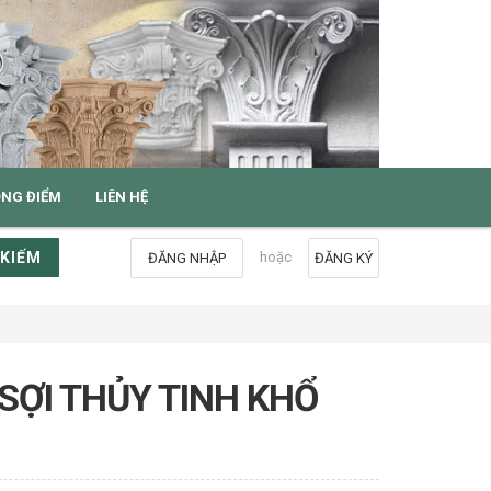
ỌNG ĐIỂM
LIÊN HỆ
 KIẾM
hoặc
ĐĂNG NHẬP
ĐĂNG KÝ
SỢI THỦY TINH KHỔ