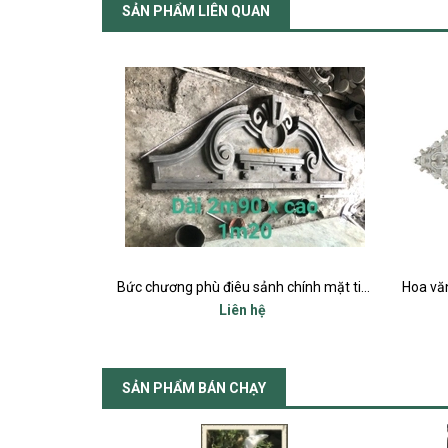
SẢN PHẨM LIÊN QUAN
Bức chương phù điêu sảnh chính mặt tiền
Hoa văn mâm hoa bầu dục trang trí trần và tường ô cửa sổ mặt tiền
n hệ
Liên hệ
SẢN PHẨM BÁN CHẠY