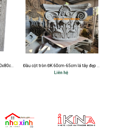
Đầu cột tròn ĐK 60cm-65cm lá tây đẹp nhất
Đầu cột tròn ĐK 55cm lá tây đẹp nhất
Liên hệ