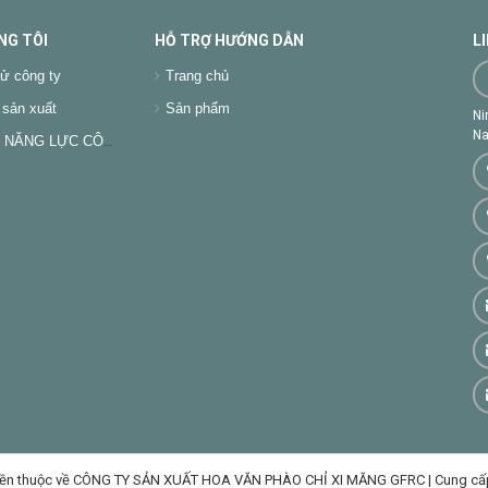
NG TÔI
HỖ TRỢ HƯỚNG DẪN
L
ử công ty
Trang chủ
sản xuất
Sản phẩm
Ni
Na
NĂNG LỰC CÔNG TY
ền thuộc về CÔNG TY SẢN XUẤT HOA VĂN PHÀO CHỈ XI MĂNG GFRC
|
Cung cấ