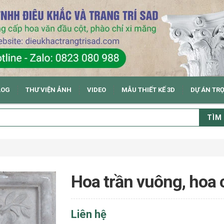
LOG
THƯ VIỆN ẢNH
VIDEO
MẪU THIẾT KẾ 3D
DỰ ÁN TR
TÌM
Hoa trần vuông, hoa 
Liên hệ