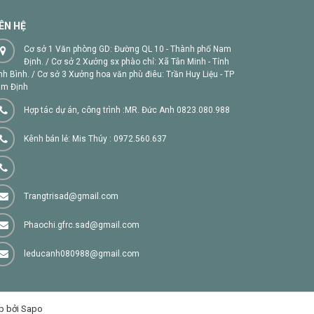
IÊN HỆ
Cơ sở 1 Văn phòng GD: Đường QL 10 - Thành phố Nam
Định. / Cơ sở 2 Xưởng sx phào chỉ: Xã Tân Minh - Tỉnh
nh Bình. / Cơ sở 3 Xưởng hoa văn phù điêu: Trần Huy Liệu - TP
m Định
Hợp tác dự án, công trình :MR. Đức Anh 0823.080.988
Kênh bán lẻ: Mis Thúy : 0972.560.637
Trangtrisad@gmail.com
Phaochi.gfrc.sad@gmail.com
leducanh080988@gmail.com
p bởi Sapo