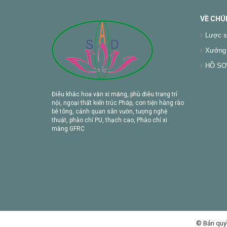
VỀ CHÚ
Lược s
Xưởng 
HỒ SƠ 
Điêu khắc hoa văn xi măng, phù điêu trang trí
nội, ngoại thất kiến trúc Pháp, con tiện hàng rào
bê tông, cảnh quan sân vườn, tượng nghệ
thuật, phào chỉ PU, thạch cao, Phào chỉ xi
măng GFRC
© Bản quy