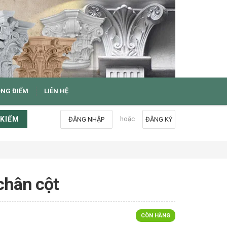
ỌNG ĐIỂM
LIÊN HỆ
 KIẾM
hoặc
ĐĂNG NHẬP
ĐĂNG KÝ
chân cột
CÒN HÀNG