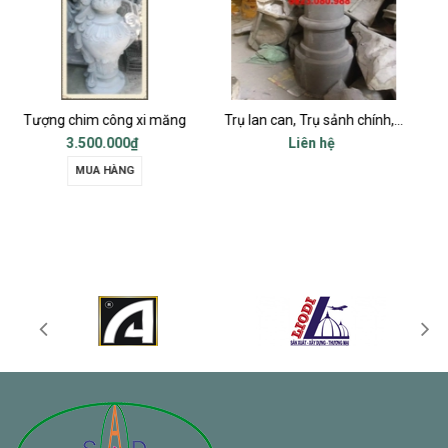
 măng
Trụ lan can, Trụ sảnh chính, Trụ cột ban công, Trụ bậc tam cấp
Chữ thọ vuông xi mă
Liên hệ
Liên hệ