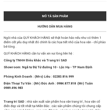
MÔ TẢ SẢN PHẨM
HƯỚNG DẪN MUA HÀNG
Ngôi nhà của QUÝ KHÁCH HÀNG sẽ thật hoàn hảo nếu như có thêm 1
điểm cốt yếu duy nhất đó chính là các họa tiết nhỏ của hoa văn - chỉ phào
bê tông .
QUÝ KHÁCH HÀNG cần tư vấn xin vui lòng liên hệ :
Công ty TNHH Điêu khắc và Trang trí SAD
Showroom: Ngã tư Đệ Tứ đường 10 - Lộc Hạ - TP Nam Định
Phòng Kinh Doanh : (Mrs) Liễu : 02283.816.999
Điện Thoại Tư Vấn : (Mr) Đức Anh : 0984.877.818 (Mr) Tuân
0989.496.983
Trang trí SAD :
nhà sản xuất sản phẩm hoa văn trang trí , hoa văn cổ
điển đẹp và tốt nhất tại Miền Bắc . các sản phẩm chúng tôi chung cấp