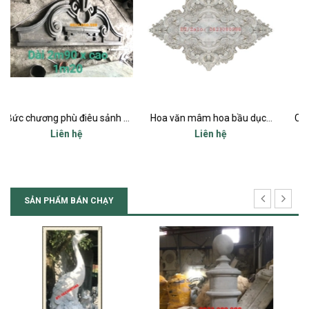
Bức chương phù điêu sảnh chính mặt tiền
Hoa văn mâm hoa bầu dục trang trí trần và tường ô cửa sổ mặt tiền
Copy of QUẢ CÚP ĐẦU TRỤ BIỆ
Liên hệ
Liên hệ
SẢN PHẨM BÁN CHẠY