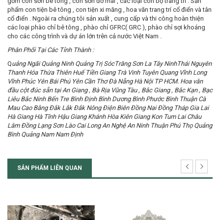
gồm con sơn bê tông , con sơn đỡ mái , các loại con bọ trang trí . Sản
phẩm con tiện bê tông , con tiện xi măng , hoa văn trang trí cổ điển và tân
cổ điển . Ngoài ra chúng tôi sản xuất , cung cấp và thi công hoàn thiện
các loại phào chỉ bê tông , phào chỉ GFRC( GRC ), phào chỉ sợi khoáng
cho các công trình và dự án lớn trên cả nước Việt Nam .
Phân Phối Tại Các Tỉnh Thành :
Q
uảng Ngãi Quảng Ninh Quảng Trị SócTrăng Sơn La Tây NinhThái Nguyên
Thanh Hóa Thừa Thiên Huế Tiền Giang Trà Vinh Tuyên Quang Vĩnh Long
Vĩnh Phúc Yên Bái Phú Yên Cần Thơ Đà Nẵng Hà Nội TP HCM. Hoa văn
đầu cột đúc sẵn tại An Giang , Bà Rịa Vũng Tàu , Bắc Giang , Bắc Kạn , Bạc
Liêu Bắc Ninh Bến Tre Bình Định Bình Dương Bình Phước Bình Thuận Cà
Mau Cao Bằng Đắk Lắk Đắk Nông Điện Biên Đồng Nai Đồng Tháp Gia Lai
Hà Giang Hà Tĩnh Hậu Giang Khánh Hòa Kiên Giang Kon Tum Lai Châu
Lâm Đồng Lạng Sơn Lào Cai Long An Nghệ An Ninh Thuận Phú Thọ Quảng
Bình Quảng Nam Nam Định
SẢN PHẨM LIÊN QUAN