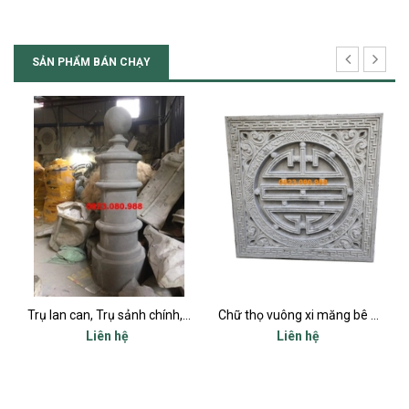
SẢN PHẨM BÁN CHẠY
Trụ lan can, Trụ sảnh chính, Trụ cột ban công, Trụ bậc tam cấp
Chữ thọ vuông xi măng bê tông 80x80cm
Liên hệ
Liên hệ