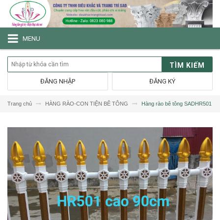
MENU
TÌM KIẾM
ĐĂNG NHẬP
ĐĂNG KÝ
Trang chủ
HÀNG RÀO-CON TIỆN BÊ TÔNG
Hàng rào bê tông SADHR501