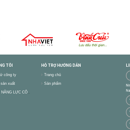
NG TÔI
HỖ TRỢ HƯỚNG DẪN
L
ử công ty
Trang chủ
sản xuất
Sản phẩm
Ni
Na
NĂNG LỰC CÔNG TY