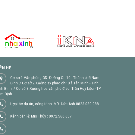
IÊN HỆ
Cơ sở 1 Văn phòng GD: Đường QL 10 - Thành phố Nam
Định. / Cơ sở 2 Xưởng sx phào chỉ: Xã Tân Minh - Tỉnh
nh Bình. / Cơ sở 3 Xưởng hoa văn phù điêu: Trần Huy Liệu - TP
m Định
Hợp tác dự án, công trình :MR. Đức Anh 0823.080.988
Kênh bán lẻ: Mis Thúy : 0972.560.637