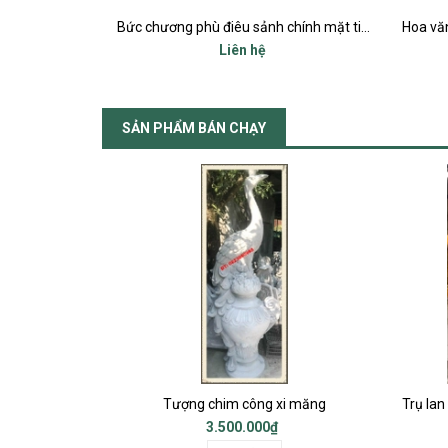
TRANH TƯỜNG PHU THÊ VIÊN MÃN BÊ TÔNG ĐÚC SẴN
Bức chương phù điêu sảnh chính mặt tiền
Liên hệ
SẢN PHẨM BÁN CHẠY
p
Tượng chim công xi măng
3.500.000₫