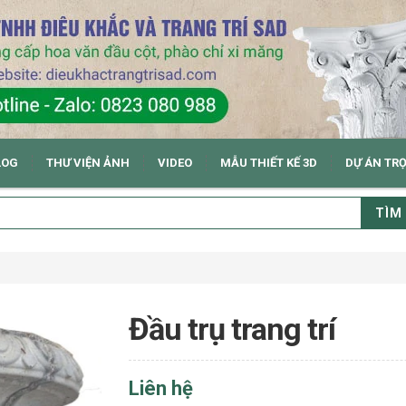
LOG
THƯ VIỆN ẢNH
VIDEO
MẪU THIẾT KẾ 3D
DỰ ÁN TR
TÌM
Đầu trụ trang trí
Liên hệ