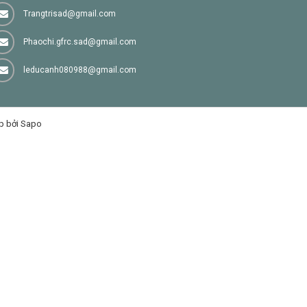
Trangtrisad@gmail.com
Phaochi.gfrc.sad@gmail.com
leducanh080988@gmail.com
p bởi Sapo