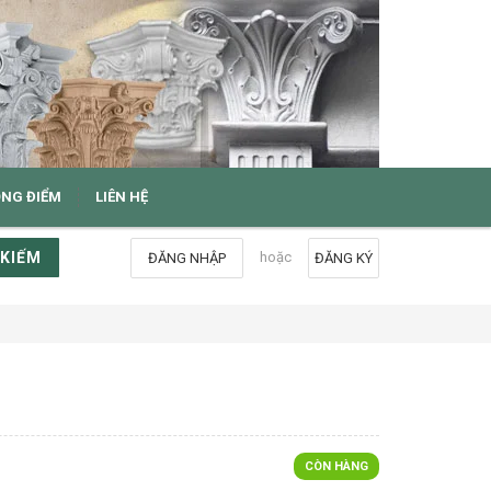
ỌNG ĐIỂM
LIÊN HỆ
 KIẾM
hoặc
ĐĂNG NHẬP
ĐĂNG KÝ
CÒN HÀNG