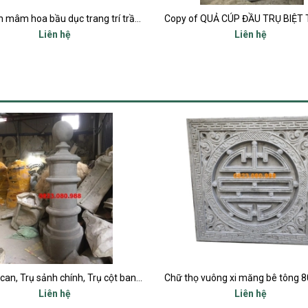
Hoa văn mâm hoa bầu dục trang trí trần và tường ô cửa sổ mặt tiền
Liên hệ
Liên hệ
Trụ lan can, Trụ sảnh chính, Trụ cột ban công, Trụ bậc tam cấp
Liên hệ
Liên hệ