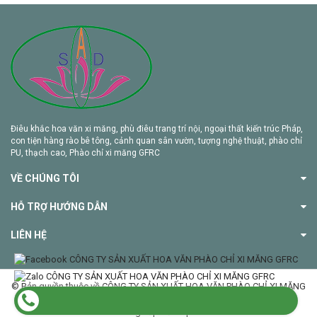
Điêu khắc hoa văn xi măng, phù điêu trang trí nội, ngoại thất kiến trúc Pháp,
con tiện hàng rào bê tông, cảnh quan sân vườn, tượng nghệ thuật, phào chỉ
PU, thạch cao, Phào chỉ xi măng GFRC
VỀ CHÚNG TÔI
HỖ TRỢ HƯỚNG DẪN
LIÊN HỆ
© Bản quyền thuộc về CÔNG TY SẢN XUẤT HOA VĂN PHÀO CHỈ XI MĂNG
GFRC
Cung cấp bởi Sapo