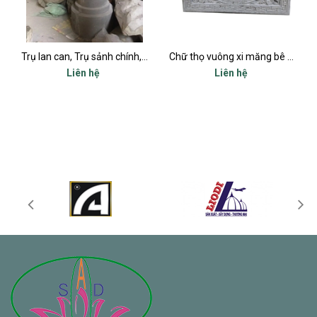
Trụ lan can, Trụ sảnh chính, Trụ cột ban công, Trụ bậc tam cấp
Chữ thọ vuông xi măng bê tông 80x80cm
Liên hệ
Liên hệ