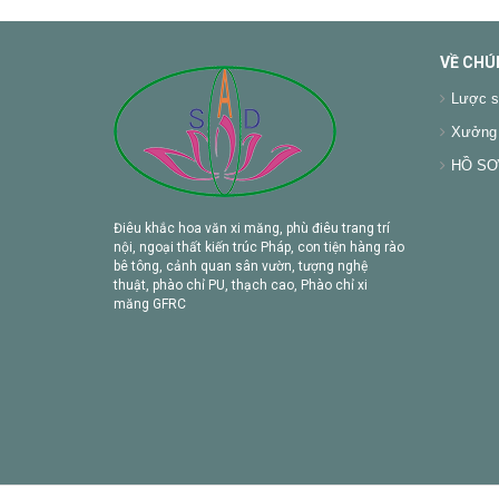
VỀ CHÚ
Lược s
Xưởng 
HỒ SƠ 
Điêu khắc hoa văn xi măng, phù điêu trang trí
nội, ngoại thất kiến trúc Pháp, con tiện hàng rào
bê tông, cảnh quan sân vườn, tượng nghệ
thuật, phào chỉ PU, thạch cao, Phào chỉ xi
măng GFRC