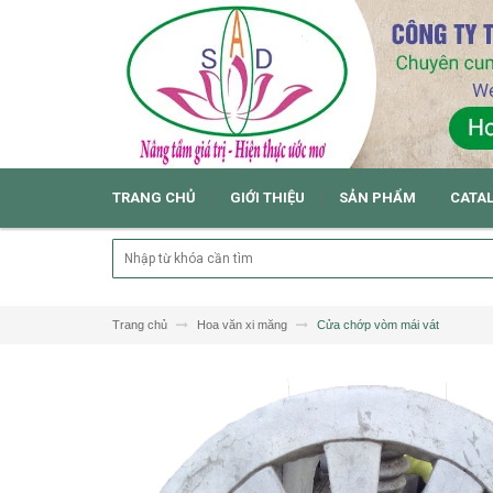
TRANG CHỦ
GIỚI THIỆU
SẢN PHẨM
CATA
Trang chủ
Hoa văn xi măng
Cửa chớp vòm mái vát