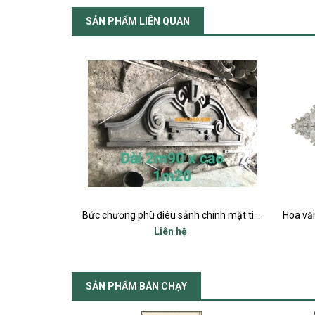
SẢN PHẨM LIÊN QUAN
Bức chương phù điêu sảnh chính mặt tiền
Hoa văn mâm hoa bầu dục trang trí trần và tường ô cửa sổ mặt tiền
Liên hệ
SẢN PHẨM BÁN CHẠY