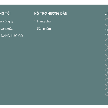
NG TÔI
HỖ TRỢ HƯỚNG DẪN
L
ử công ty
Trang chủ
sản xuất
Sản phẩm
Ni
Na
NĂNG LỰC CÔNG TY