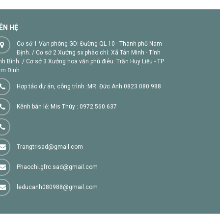
IÊN HỆ
Cơ sở 1 Văn phòng GD: Đường QL 10 - Thành phố Nam
Định. / Cơ sở 2 Xưởng sx phào chỉ: Xã Tân Minh - Tỉnh
nh Bình. / Cơ sở 3 Xưởng hoa văn phù điêu: Trần Huy Liệu - TP
m Định
Hợp tác dự án, công trình :MR. Đức Anh 0823.080.988
Kênh bán lẻ: Mis Thúy : 0972.560.637
Trangtrisad@gmail.com
Phaochi.gfrc.sad@gmail.com
leducanh080988@gmail.com