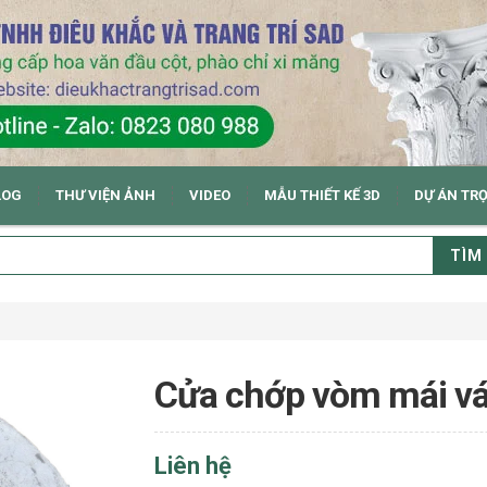
LOG
THƯ VIỆN ẢNH
VIDEO
MẪU THIẾT KẾ 3D
DỰ ÁN TR
TÌM
Cửa chớp vòm mái vá
Liên hệ