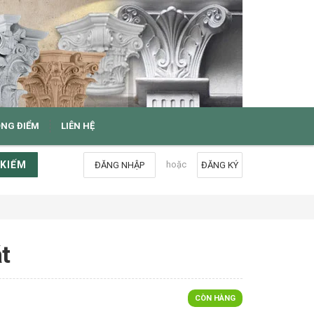
ỌNG ĐIỂM
LIÊN HỆ
 KIẾM
hoặc
ĐĂNG NHẬP
ĐĂNG KÝ
t
CÒN HÀNG