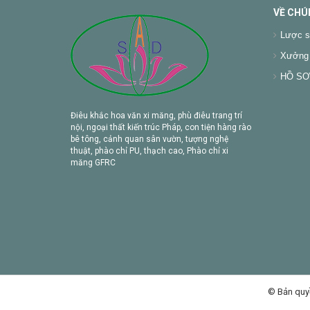
VỀ CHÚ
Lược s
Xưởng 
HỒ SƠ 
Điêu khắc hoa văn xi măng, phù điêu trang trí
nội, ngoại thất kiến trúc Pháp, con tiện hàng rào
bê tông, cảnh quan sân vườn, tượng nghệ
thuật, phào chỉ PU, thạch cao, Phào chỉ xi
măng GFRC
© Bản quy