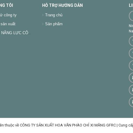
NG TÔI
HỖ TRỢ HƯỚNG DẪN
L
ử công ty
Trang chủ
sản xuất
Sản phẩm
Ni
Na
NĂNG LỰC CÔNG TY
ền thuộc về CÔNG TY SẢN XUẤT HOA VĂN PHÀO CHỈ XI MĂNG GFRC
|
Cung cấ