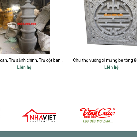
Trụ lan can, Trụ sảnh chính, Trụ cột ban công, Trụ bậc tam cấp
Chữ thọ vuông xi măng bê tông 80x80cm
Liên hệ