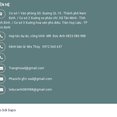
IÊN HỆ
Cơ sở 1 Văn phòng GD: Đường QL 10 - Thành phố Nam
Định. / Cơ sở 2 Xưởng sx phào chỉ: Xã Tân Minh - Tỉnh
nh Bình. / Cơ sở 3 Xưởng hoa văn phù điêu: Trần Huy Liệu - TP
m Định
Hợp tác dự án, công trình :MR. Đức Anh 0823.080.988
Kênh bán lẻ: Mis Thúy : 0972.560.637
Trangtrisad@gmail.com
Phaochi.gfrc.sad@gmail.com
leducanh080988@gmail.com
p bởi Sapo