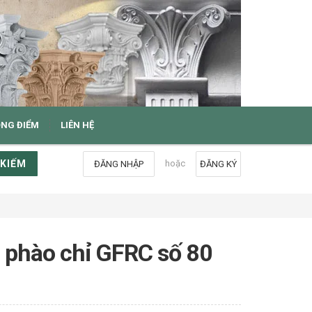
ỌNG ĐIỂM
LIÊN HỆ
 KIẾM
hoặc
ĐĂNG NHẬP
ĐĂNG KÝ
 phào chỉ GFRC số 80