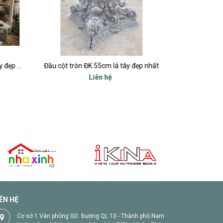
Đầu cột tròn ĐK 60cm-65cm lá tây đẹp nhất
Đầu cột tròn ĐK 55cm lá tây đẹp nhất
Bức
Liên hệ
IÊN HỆ
Cơ sở 1 Văn phòng GD: Đường QL 10 - Thành phố Nam