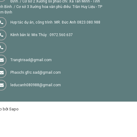
Định. / Cơ sở 2 Xưởng sx phào chỉ: Xã Tân Minh - Tỉnh
nh Bình. / Cơ sở 3 Xưởng hoa văn phù điêu: Trần Huy Liệu - TP
m Định
Hợp tác dự án, công trình :MR. Đức Anh 0823.080.988
Kênh bán lẻ: Mis Thúy : 0972.560.637
Trangtrisad@gmail.com
Phaochi.gfrc.sad@gmail.com
leducanh080988@gmail.com
p bởi Sapo