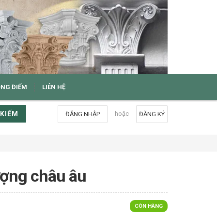
ỌNG ĐIỂM
LIÊN HỆ
 KIẾM
hoặc
ĐĂNG NHẬP
ĐĂNG KÝ
ượng châu âu
CÒN HÀNG