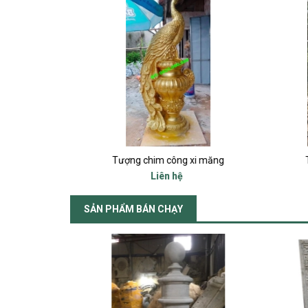
ó cánh
Tượng chim công xi măng
Liên hệ
SẢN PHẨM BÁN CHẠY