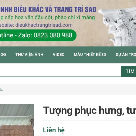
LOG
THƯ VIỆN ẢNH
VIDEO
MẪU THIẾT KẾ 3D
DỰ ÁN TR
TÌM
âu
Tượng phục hưng, t
Liên hệ