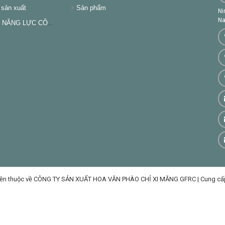
sản xuất
Sản phẩm
Ni
Na
NĂNG LỰC CÔNG TY
ền thuộc về CÔNG TY SẢN XUẤT HOA VĂN PHÀO CHỈ XI MĂNG GFRC
|
Cung cấ