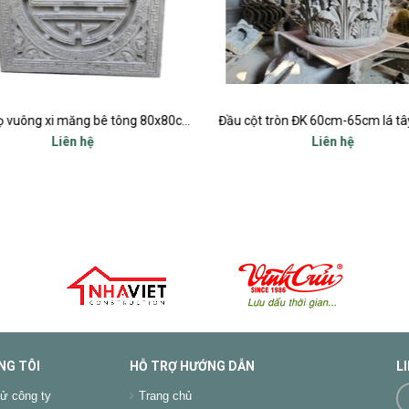
Chữ thọ vuông xi măng bê tông 80x80cm
Liên hệ
Liên hệ
NG TÔI
HỖ TRỢ HƯỚNG DẪN
L
ử công ty
Trang chủ