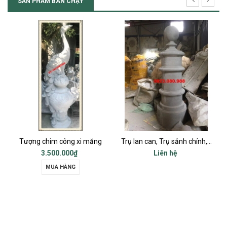
SẢN PHẨM BÁN CHẠY
Tượng chim công xi măng
Trụ lan can, Trụ sảnh chính, Trụ cột ban công, Trụ bậc tam cấp
3.500.000₫
Liên hệ
MUA HÀNG