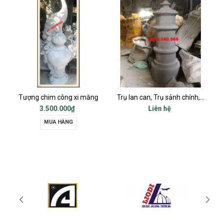
im công xi măng
Trụ lan can, Trụ sảnh chính, Trụ cột ban công, Trụ bậc tam cấp
.500.000₫
Liên hệ
Liên
MUA HÀNG