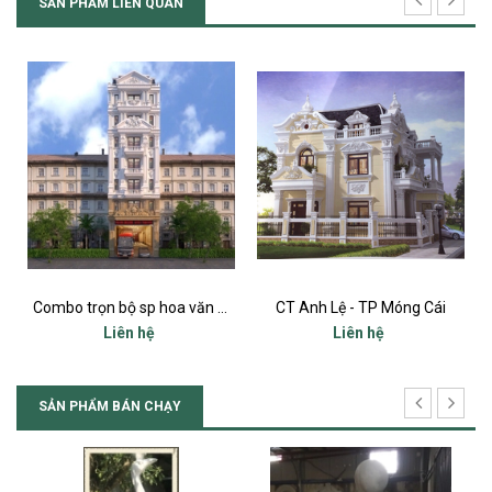
SẢN PHẨM LIÊN QUAN
Combo trọn bộ sp hoa văn phù điêu trang trí nhà phố Tân cổ điển
CT Anh Lệ - TP Móng Cái
Dinh thự c
iên hệ
Liên hệ
Liên h
SẢN PHẨM BÁN CHẠY