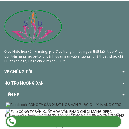
Điêu khắc hoa văn xi măng, phù điêu trang trí nội, ngoại thất kiến trúc Pháp,
con tiện hàng rào bê tông, cảnh quan sân vườn, tượng nghệ thuật, phào chỉ
PU, thạch cao, Phào chỉ xi măng GFRC
VỀ CHÚNG TÔI
HỖ TRỢ HƯỚNG DẪN
LIÊN HỆ
© Bản quyền thuộc về CÔNG TY SẢN XUẤT HOA VĂN PHÀO CHỈ XI MĂNG
GFRC
Cung cấp bởi Sapo