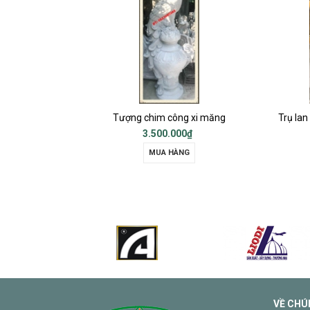
p
Tượng chim công xi măng
3.500.000₫
MUA HÀNG
VỀ CHÚ