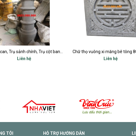
Trụ lan can, Trụ sảnh chính, Trụ cột ban công, Trụ bậc tam cấp
Liên hệ
Liên hệ
NG TÔI
HỖ TRỢ HƯỚNG DẪN
L