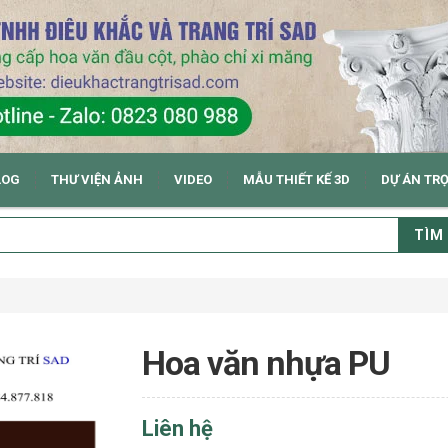
LOG
THƯ VIỆN ẢNH
VIDEO
MẪU THIẾT KẾ 3D
DỰ ÁN TR
TÌM
Hoa văn nhựa PU
Liên hệ