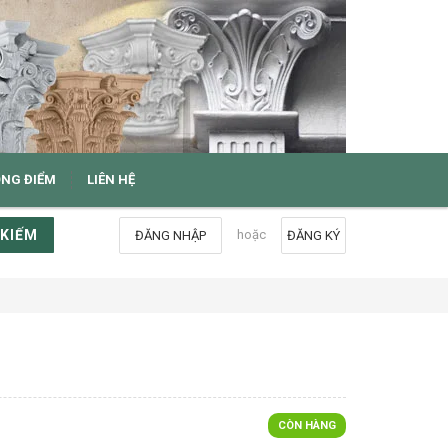
ỌNG ĐIỂM
LIÊN HỆ
 KIẾM
hoặc
ĐĂNG NHẬP
ĐĂNG KÝ
CÒN HÀNG