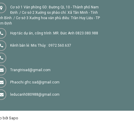
Cơ sở 1 Văn phòng GD: Đường QL 10 - Thành phố Nam
Định. / Cơ sở 2 Xưởng sx phào chỉ: Xã Tân Minh - Tỉnh
nh Bình. / Cơ sở 3 Xưởng hoa văn phù điêu: Trần Huy Liệu - TP
m Định
Hợp tác dự án, công trình :MR. Đức Anh 0823.080.988
Kênh bán lẻ: Mis Thúy : 0972.560.637
Trangtrisad@gmail.com
Phaochi.gfrc.sad@gmail.com
leducanh080988@gmail.com
p bởi Sapo