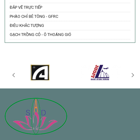
28/0
ĐẮP VẼ TRỰC TIẾP
PHÀO CHỈ BÊ TÔNG - GFRC
ĐIÊU KHẮC TƯỢNG
GẠCH TRỒNG CỎ - Ô THOÁNG GIÓ
CẬP NHẬT SẢN PHẨM HOA VĂN ĐẦU CỘT TRÒN ĐÚC SẴN MỚI NHẤT
NĂM 2021
10/09/2021
SƠ L
MĂNG
10/0