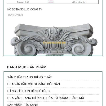
HỒ SƠ NĂNG LỰC CÔNG TY
16/09/2023
THÔN
28/0
DANH MỤC SẢN PHẨM
SẢN PHẨM TRANG TRÍ NỘI THẤT
HOA VĂN ĐẦU CỘT VUÔNG ĐÚC SẴN MỚI NHẤT THÁNG 09 NĂM 2021
10/09/2021
HOA VĂN ĐẦU CỘT XI MĂNG ĐÚC SẴN
HÀNG RÀO-CON TIỆN BÊ TÔNG
HOA VĂN TRANG TRÍ ĐÌNH CHÙA, TỪ ĐƯỜNG, LĂNG MỘ
KHAI
SÂN VƯỜN TIỂU CẢNH