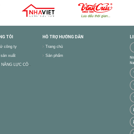
NG TÔI
HỖ TRỢ HƯỚNG DẪN
L
ử công ty
Trang chủ
sản xuất
Sản phẩm
Ni
Na
NĂNG LỰC CÔNG TY