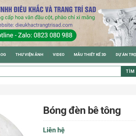
LOG
THƯ VIỆN ẢNH
VIDEO
MẪU THIẾT KẾ 3D
DỰ ÁN TR
TÌM
Bóng đèn bê tông
Liên hệ