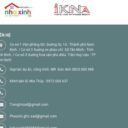
IÊN HỆ
Cơ sở 1 Văn phòng GD: Đường QL 10 - Thành phố Nam
Định. / Cơ sở 2 Xưởng sx phào chỉ: Xã Tân Minh - Tỉnh
nh Bình. / Cơ sở 3 Xưởng hoa văn phù điêu: Trần Huy Liệu - TP
m Định
Hợp tác dự án, công trình :MR. Đức Anh 0823.080.988
Kênh bán lẻ: Mis Thúy : 0972.560.637
Trangtrisad@gmail.com
Phaochi.gfrc.sad@gmail.com
leducanh080988@gmail.com