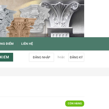
ỌNG ĐIỂM
LIÊN HỆ
 KIẾM
hoặc
ĐĂNG NHẬP
ĐĂNG KÝ
CÒN HÀNG