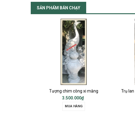
SẢN PHẨM BÁN CHẠY
 công xi măng
Trụ lan can, Trụ sảnh chính, Trụ cột ban công, Trụ bậc tam cấp
0.000₫
Liên hệ
 HÀNG